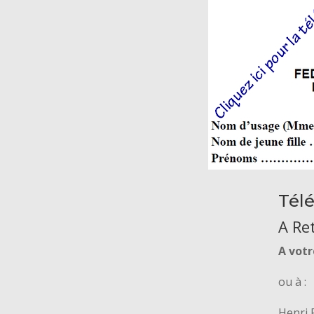
Télé
A Re
A vot
ou à :
Henri 