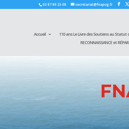
03 87 89 25 08
secretariat@fnapog.fr
Accueil
110 ans Le Livre des Soutiens au Statut d
RECONNAISSANCE et RÉPA
FN