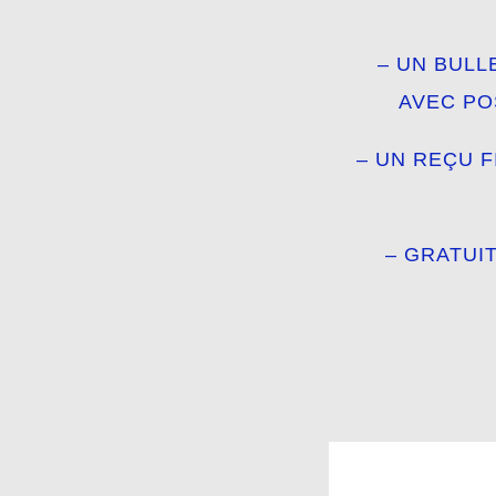
– UN BULL
AVEC PO
– UN REÇU 
– GRATUI