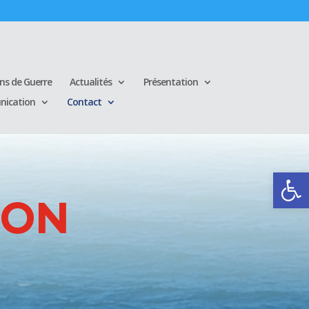
ins de Guerre
Actualités
Présentation
ication
Contact
Ouvrir la
ION