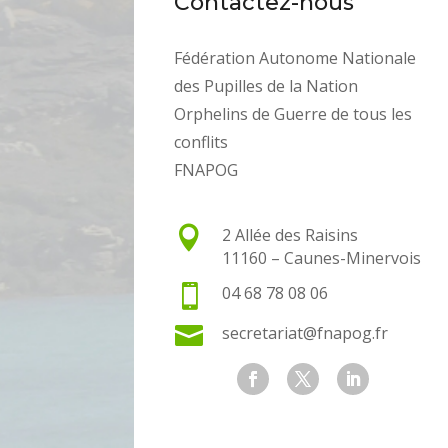
Contactez-nous
Fédération Autonome Nationale
des Pupilles de la Nation
Orphelins de Guerre de tous les
conflits
FNAPOG

2 Allée des Raisins
11160 – Caunes-Minervois

04 68 78 08 06

secretariat@fnapog.fr