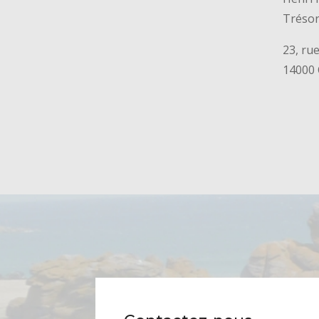
Tréso
23, ru
14000