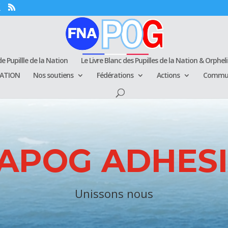
e Pupillle de la Nation
Le Livre Blanc des Pupilles de la Nation & Orphel
RATION
Nos soutiens
Fédérations
Actions
Commun
APOG ADHES
Unissons nous