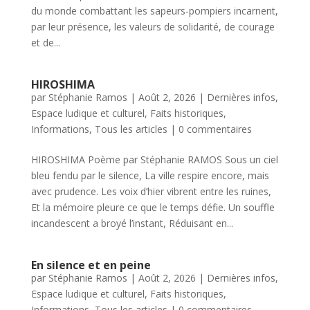
du monde combattant les sapeurs-pompiers incarnent,
par leur présence, les valeurs de solidarité, de courage
et de...
HIROSHIMA
par
Stéphanie Ramos
|
Août 2, 2026
|
Dernières infos
,
Espace ludique et culturel
,
Faits historiques
,
Informations
,
Tous les articles
|
0 commentaires
HIROSHIMA Poème par Stéphanie RAMOS Sous un ciel
bleu fendu par le silence, La ville respire encore, mais
avec prudence. Les voix d’hier vibrent entre les ruines,
Et la mémoire pleure ce que le temps défie. Un souffle
incandescent a broyé l’instant, Réduisant en...
En silence et en peine
par
Stéphanie Ramos
|
Août 2, 2026
|
Dernières infos
,
Espace ludique et culturel
,
Faits historiques
,
Informations
,
Tous les articles
|
0 commentaires