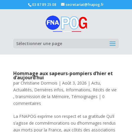
03 87 89 25 08
secretariat@fnapog.fr
Ouvrir la
Sélectionner une page
Hommage aux sapeurs-pompiers d’hier et
d’aujourd’hui
par
Christiane Dormois
|
Août 3, 2026
|
Actu
,
Actualités
,
Dernières infos
,
Informations
,
Récits de vie
, transmission de la Mémoire
,
Témoignages
|
0
commentaires
La FNAPOG exprime son respect et sa gratitude Qu’il
s’agisse de commémorations ou d’hommages rendus
aux morts pour la France, aux côtés des associations