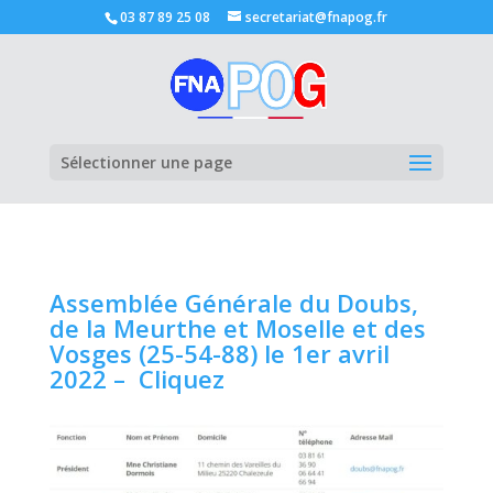
03 87 89 25 08
secretariat@fnapog.fr
Ouvrir la
Sélectionner une page
Assemblée Générale du Doubs,
de la Meurthe et Moselle et des
Vosges (25-54-88) le 1er avril
2022 – Cliquez