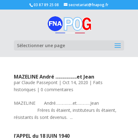
03 87 89 25 08
secretariat@fnapog.fr
Ouvrir la
Sélectionner une page
MAZELINE André …………….et Jean
par
Claude Passepont
|
Oct 14, 2020
|
Faits
historiques
|
0 commentaires
MAZELINE André……………et…………Jean
Frères ils étaient, instituteurs ils étaient,
résistants ils sont devenus. ...
l’APPEL du 18 JUIN 1940