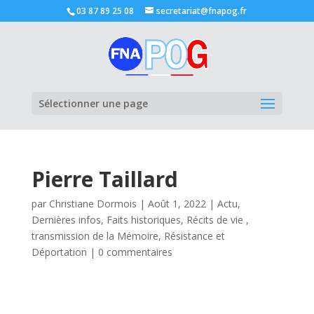
03 87 89 25 08
secretariat@fnapog.fr
Ouvrir la
Sélectionner une page
Pierre Taillard
par
Christiane Dormois
|
Août 1, 2022
|
Actu
,
Dernières infos
,
Faits historiques
,
Récits de vie ,
transmission de la Mémoire
,
Résistance et
Déportation
|
0 commentaires