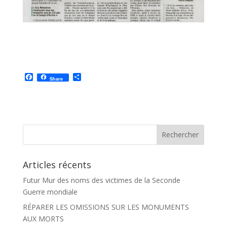
F
P
Share
a
a
c
r
e
t
b
a
o
g
o
e
k
r
Articles récents
Futur Mur des noms des victimes de la Seconde
Guerre mondiale
RÉPARER LES OMISSIONS SUR LES MONUMENTS
AUX MORTS