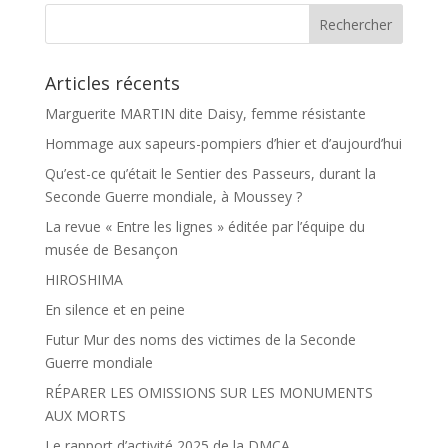
o
e
k
r
Articles récents
Marguerite MARTIN dite Daisy, femme résistante
Hommage aux sapeurs-pompiers d’hier et d’aujourd’hui
Qu’est-ce qu’était le Sentier des Passeurs, durant la
Seconde Guerre mondiale, à Moussey ?
La revue « Entre les lignes » éditée par l’équipe du
musée de Besançon
HIROSHIMA
En silence et en peine
Futur Mur des noms des victimes de la Seconde
Guerre mondiale
RÉPARER LES OMISSIONS SUR LES MONUMENTS
AUX MORTS
Le rapport d’activité 2025 de la DMCA.