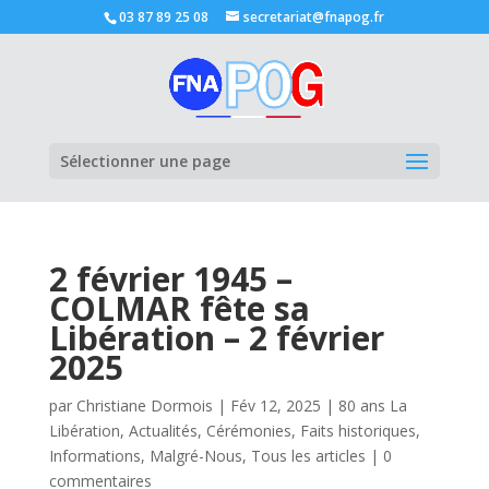
03 87 89 25 08
secretariat@fnapog.fr
Ouvrir la
Sélectionner une page
2 février 1945 –
COLMAR fête sa
Libération – 2 février
2025
par
Christiane Dormois
|
Fév 12, 2025
|
80 ans La
Libération
,
Actualités
,
Cérémonies
,
Faits historiques
,
Informations
,
Malgré-Nous
,
Tous les articles
|
0
commentaires