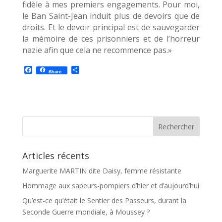
fidèle à mes premiers engagements. Pour moi,
le Ban Saint-Jean induit plus de devoirs que de
droits. Et le devoir principal est de sauvegarder
la mémoire de ces prisonniers et de l’horreur
nazie afin que cela ne recommence pas.»
F
P
Share
a
a
c
r
e
t
b
a
o
g
o
e
k
r
Articles récents
Marguerite MARTIN dite Daisy, femme résistante
Hommage aux sapeurs-pompiers d’hier et d’aujourd’hui
Qu’est-ce qu’était le Sentier des Passeurs, durant la
Seconde Guerre mondiale, à Moussey ?