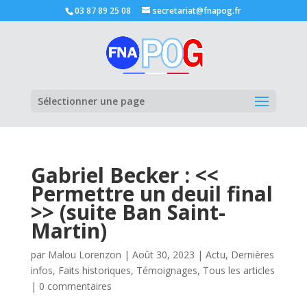
03 87 89 25 08
secretariat@fnapog.fr
Ouvrir la
Sélectionner une page
Gabriel Becker : <<
Permettre un deuil final
>> (suite Ban Saint-
Martin)
par
Malou Lorenzon
|
Août 30, 2023
|
Actu
,
Dernières
infos
,
Faits historiques
,
Témoignages
,
Tous les articles
|
0 commentaires