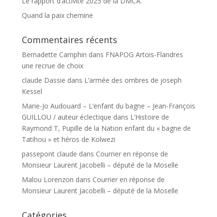
Le rapport d’activité 2025 de la DMCA.
Quand la paix chemine
Commentaires récents
Bernadette Camphin
dans
FNAPOG Artois-Flandres
une recrue de choix
claude Dassie
dans
L’armée des ombres de joseph
Kessel
Marie-Jo Audouard – L’enfant du bagne – Jean-François
GUILLOU / auteur éclectique
dans
L’Histoire de
Raymond T, Pupille de la Nation enfant du « bagne de
Tatihou » et héros de Kolwezi
passepont claude
dans
Courrier en réponse de
Monsieur Laurent Jacobelli – député de la Moselle
Malou Lorenzon
dans
Courrier en réponse de
Monsieur Laurent Jacobelli – député de la Moselle
Catégories