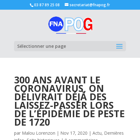
03 87 89 25 08
secretariat@fnapog.fr
Ouvrir la
Sélectionner une page
300 ANS AVANT LE
CORONAVIRUS, ON
DÉLIVRAIT DÉJÀ DES
LAISSEZ-PASSER LORS
DE L’ÉPIDÉMIE DE PESTE
DE 1720
par
Malou Lorenzon
|
Nov 17, 2020
|
Actu
,
Dernières