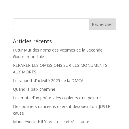
c
r
e
t
b
a
o
g
o
e
k
r
Articles récents
Futur Mur des noms des victimes de la Seconde
Guerre mondiale
RÉPARER LES OMISSIONS SUR LES MONUMENTS
AUX MORTS
Le rapport d’activité 2025 de la DMCA.
Quand la paix chemine
Les mots d’un poète – les couleurs d’un peintre
Des policiers nancéens osèrent désobéir ! oui JUSTE
cause
Marie Yvette HILY brestoise et résistante