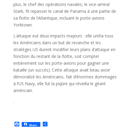
plus, le chef des opérations navales, le vice-amiral
Stark, fit repasser le canal de Panama à une partie de
sa flotte de l’Atlantique, incluant le porte-avions
Yorktown.
L’attaque eut deux impacts majeurs : elle unifia tous
les Américains dans un but de revanche et les
stratèges US durent modifier leurs plans d’attaque en
fonction du restant de la flotte, soit compter
entièrement sur les porte-avions pour gagner une
bataille (un succès). Cette attaque avait beau avoir
démoralisé les Américains, fait d’énormes dommages
à l’US Navy, elle fut la piqûre qui réveilla le géant
américain.
.
F
P
Share
a
a