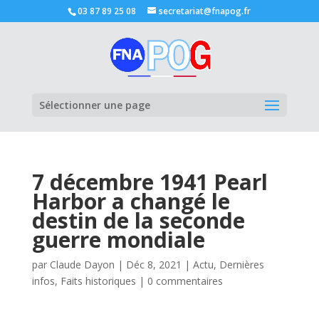
03 87 89 25 08
secretariat@fnapog.fr
Ouvrir la
Sélectionner une page
7 décembre 1941 Pearl
Harbor a changé le
destin de la seconde
guerre mondiale
par
Claude Dayon
|
Déc 8, 2021
|
Actu
,
Dernières
infos
,
Faits historiques
|
0 commentaires