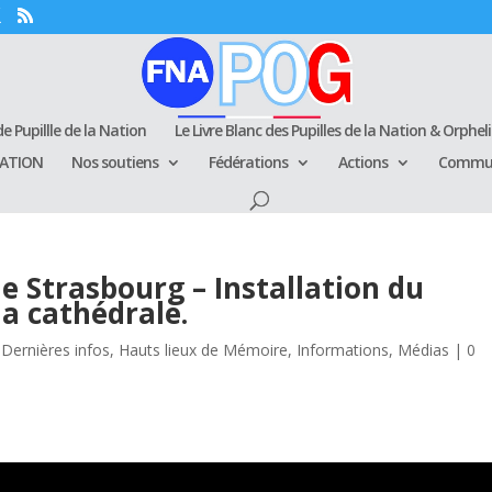
e Pupillle de la Nation
Le Livre Blanc des Pupilles de la Nation & Orphel
RATION
Nos soutiens
Fédérations
Actions
Commun
de Strasbourg – Installation du
a cathédrale.
,
Dernières infos
,
Hauts lieux de Mémoire
,
Informations
,
Médias
|
0