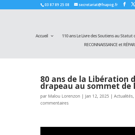
03 87 89 25 08
secretariat@fnapog.fr
Accueil
110 ans Le Livre des Soutiens au Statut d
RECONNAISSANCE et RÉPA
80 ans de la Libération 
drapeau au sommet de l
par
Malou Lorenzon
|
Jan 12, 2025
|
Actualités
commentaires