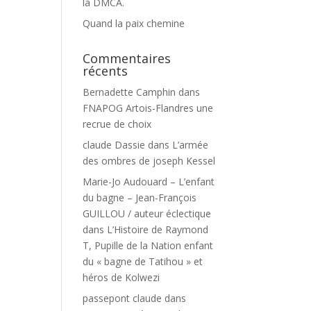
la DMCA.
Quand la paix chemine
Commentaires
récents
Bernadette Camphin
dans
FNAPOG Artois-Flandres une
recrue de choix
claude Dassie
dans
L’armée
des ombres de joseph Kessel
Marie-Jo Audouard – L’enfant
du bagne – Jean-François
GUILLOU / auteur éclectique
dans
L’Histoire de Raymond
T, Pupille de la Nation enfant
du « bagne de Tatihou » et
héros de Kolwezi
passepont claude
dans