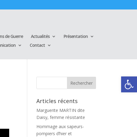
ins de Guerre
Actualités
Présentation
ication
Contact
Ouvrir la
Articles récents
Marguerite MARTIN dite
Daisy, femme résistante
Hommage aux sapeurs-
pompiers d’hier et