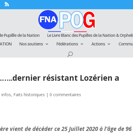
e Pupillle de la Nation
Le Livre Blanc des Pupilles de la Nation & Orphel
RATION
Nos soutiens
Fédérations
Actions
Commun
..dernier résistant Lozérien a
 infos
,
Faits historiques
|
0 commentaires
ent de décéder ce 25 Juillet 2020 à l’âge de 96