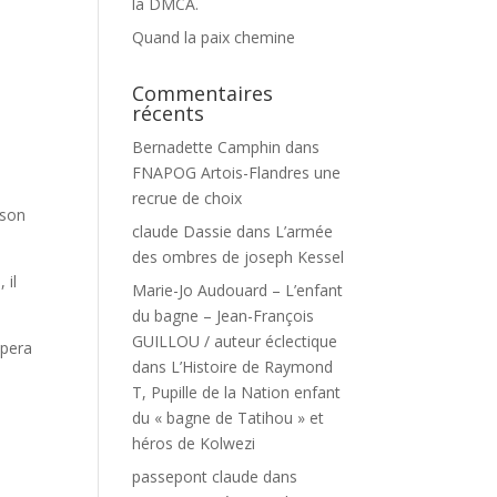
la DMCA.
Quand la paix chemine
Commentaires
récents
Bernadette Camphin
dans
FNAPOG Artois-Flandres une
recrue de choix
 son
claude Dassie
dans
L’armée
des ombres de joseph Kessel
 il
Marie-Jo Audouard – L’enfant
du bagne – Jean-François
GUILLOU / auteur éclectique
ipera
dans
L’Histoire de Raymond
T, Pupille de la Nation enfant
du « bagne de Tatihou » et
héros de Kolwezi
passepont claude
dans