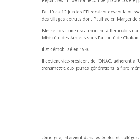
Rejoint les FFI de Bonnecombe (Haute Lozère) 
Du 10 au 12 Juin les FFI reculent devant la puis
des villages détruits dont Paulhac en Margeride e
Blessé lors d’une escarmouche à Remoulins dans l
Ministère des Armées sous l’autorité de Chaban
Il st démobilisé en 1946.
Il devient vice-président de l’ONAC, adhérent à
transmettre aux jeunes générations la fibre mém
témoigne, intervient dans les écoles et collèges