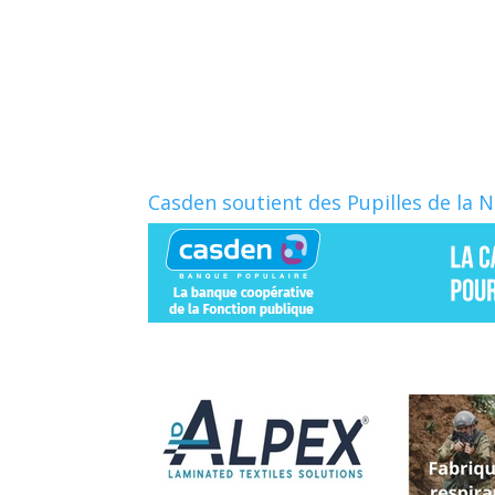
c
r
e
t
b
a
o
g
o
e
k
r
Casden soutient des Pupilles de la 