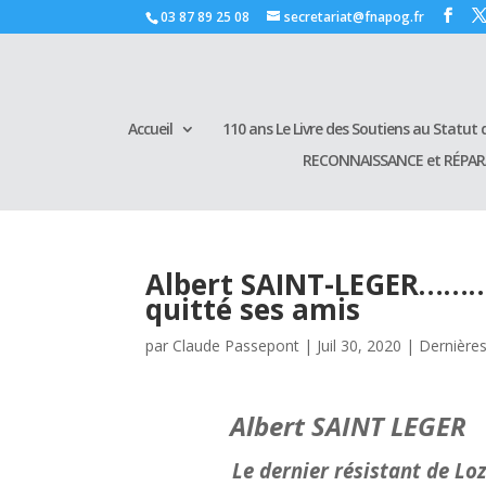
03 87 89 25 08
secretariat@fnapog.fr
Accueil
110 ans Le Livre des Soutiens au Statut d
RECONNAISSANCE et RÉPA
Albert SAINT-LEGER…………
quitté ses amis
par
Claude Passepont
|
Juil 30, 2020
|
Dernières
Albert SAINT LEGER
Le dernier résistant de Lozère vi