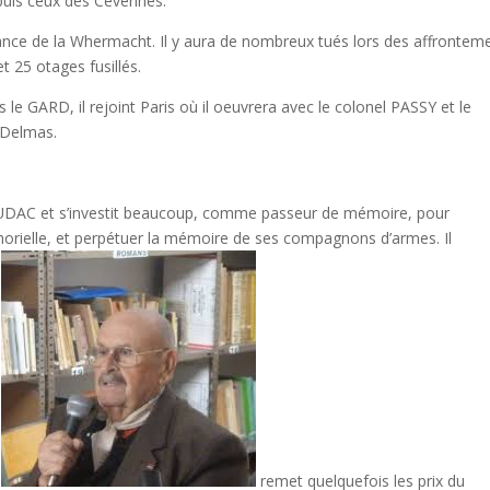
puis ceux des Cévennes.
sance de la Whermacht. Il y aura de nombreux tués lors des affrontem
t 25 otages fusillés.
e GARD, il rejoint Paris où il oeuvrera avec le colonel PASSY et le
 Delmas.
 l’UDAC et s’investit beaucoup, comme passeur de mémoire, pour
orielle, et perpétuer la mémoire de ses compagnons d’armes. Il
,
remet quelquefois les prix du