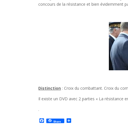
concours de la résistance et bien évidemment pa
Distinction
: Croix du combattant. Croix du comb
Il existe un DVD avec 2 parties « La résistance e
.
F
P
Share
a
a