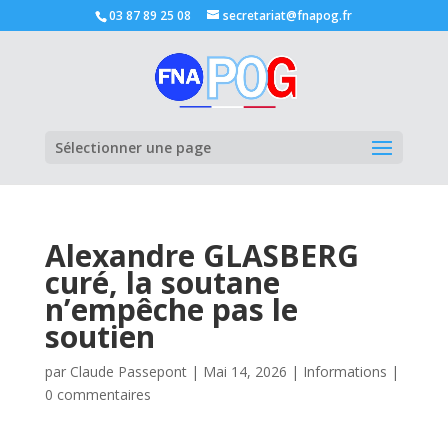
03 87 89 25 08
secretariat@fnapog.fr
Ouvrir la
Sélectionner une page
Alexandre GLASBERG
curé, la soutane
n’empêche pas le
soutien
par
Claude Passepont
|
Mai 14, 2026
|
Informations
|
0 commentaires