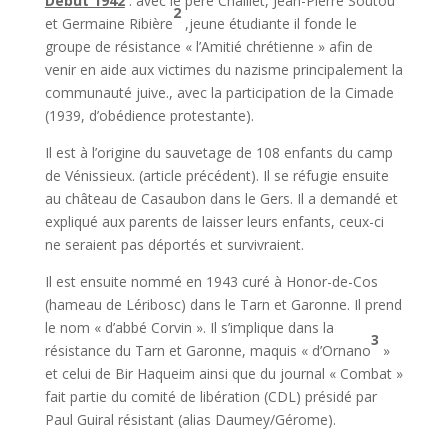
Début 1942
: avec le père Chaillet, Jean-Pierre Soutou
2
et Germaine Ribière
,jeune étudiante il fonde le
groupe de résistance « l’Amitié chrétienne » afin de
venir en aide aux victimes du nazisme principalement la
communauté juive., avec la participation de la Cimade
(1939, d’obédience protestante).
Il est à l’origine du sauvetage de 108 enfants du camp
de Vénissieux. (article précédent). Il se réfugie ensuite
au château de Casaubon dans le Gers. Il a demandé et
expliqué aux parents de laisser leurs enfants, ceux-ci
ne seraient pas déportés et survivraient.
Il est ensuite nommé en 1943 curé à Honor-de-Cos
(hameau de Léribosc) dans le Tarn et Garonne. Il prend
le nom « d’abbé Corvin ». Il s’implique dans la
3
résistance du Tarn et Garonne, maquis « d’Ornano
»
et celui de Bir Haqueim ainsi que du journal « Combat »
fait partie du comité de libération (CDL) présidé par
Paul Guiral résistant (alias Daumey/Gérome).