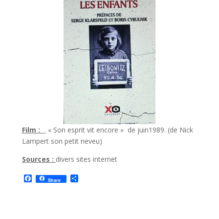
Film :
« Son esprit vit encore » de juin1989. (de Nick
Lampert son petit neveu)
S
ources
:
divers sites internet
F
P
Share
a
a
c
r
e
t
b
a
o
g