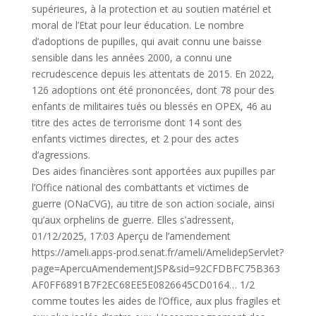
supérieures, à la protection et au soutien matériel et
moral de l’Etat pour leur éducation. Le nombre
d’adoptions de pupilles, qui avait connu une baisse
sensible dans les années 2000, a connu une
recrudescence depuis les attentats de 2015. En 2022,
126 adoptions ont été prononcées, dont 78 pour des
enfants de militaires tués ou blessés en OPEX, 46 au
titre des actes de terrorisme dont 14 sont des
enfants victimes directes, et 2 pour des actes
d’agressions.
Des aides financières sont apportées aux pupilles par
l’Office national des combattants et victimes de
guerre (ONaCVG), au titre de son action sociale, ainsi
qu’aux orphelins de guerre. Elles s’adressent,
01/12/2025, 17:03 Aperçu de l’amendement
https://ameli.apps-prod.senat.fr/ameli/AmelidepServlet?
page=ApercuAmendementJSP&sid=92CFDBFC75B363
AF0FF6891B7F2EC68EE5E0826645CD0164… 1/2
comme toutes les aides de l’Office, aux plus fragiles et