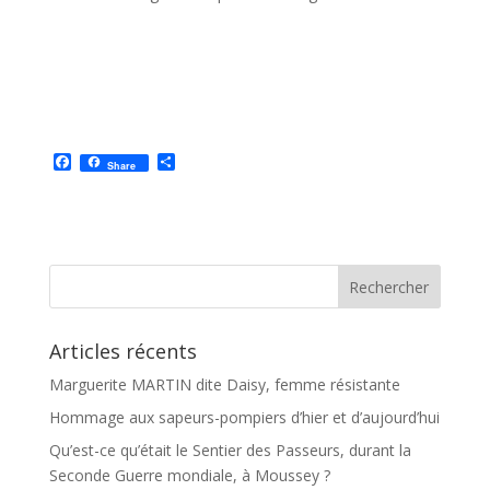
F
P
Share
a
a
c
r
e
t
b
a
o
g
o
e
k
r
Articles récents
Marguerite MARTIN dite Daisy, femme résistante
Hommage aux sapeurs-pompiers d’hier et d’aujourd’hui
Qu’est-ce qu’était le Sentier des Passeurs, durant la
Seconde Guerre mondiale, à Moussey ?