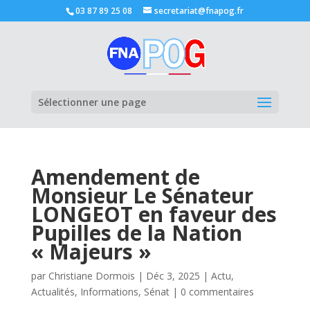
03 87 89 25 08
secretariat@fnapog.fr
Ouvrir la
Sélectionner une page
Amendement de
Monsieur Le Sénateur
LONGEOT en faveur des
Pupilles de la Nation
« Majeurs »
par
Christiane Dormois
|
Déc 3, 2025
|
Actu
,
Actualités
,
Informations
,
Sénat
|
0 commentaires