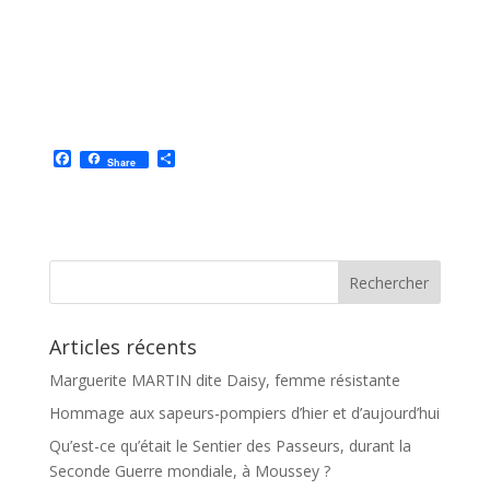
F
P
Share
a
a
c
r
e
t
b
a
o
g
o
e
k
r
Articles récents
Marguerite MARTIN dite Daisy, femme résistante
Hommage aux sapeurs-pompiers d’hier et d’aujourd’hui
Qu’est-ce qu’était le Sentier des Passeurs, durant la
Seconde Guerre mondiale, à Moussey ?