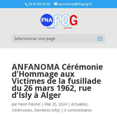
03 87 89 25 08
secretariat@fnapog.fr
Ouvrir la
Sélectionner une page
ANFANOMA Cérémonie
d’Hommage aux
Victimes de la fusillade
du 26 mars 1962, rue
d’Isly à Alger
par
Henri Paturel
|
Mar 25, 2024
|
Actualités
,
Cérémonies
,
Dernières infos
|
0 commentaires