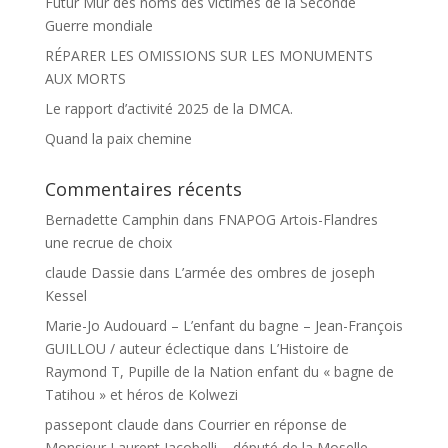
Futur Mur des noms des victimes de la Seconde
Guerre mondiale
RÉPARER LES OMISSIONS SUR LES MONUMENTS
AUX MORTS
Le rapport d’activité 2025 de la DMCA.
Quand la paix chemine
Commentaires récents
Bernadette Camphin
dans
FNAPOG Artois-Flandres
une recrue de choix
claude Dassie
dans
L’armée des ombres de joseph
Kessel
Marie-Jo Audouard – L’enfant du bagne – Jean-François
GUILLOU / auteur éclectique
dans
L’Histoire de
Raymond T, Pupille de la Nation enfant du « bagne de
Tatihou » et héros de Kolwezi
passepont claude
dans
Courrier en réponse de
Monsieur Laurent Jacobelli – député de la Moselle