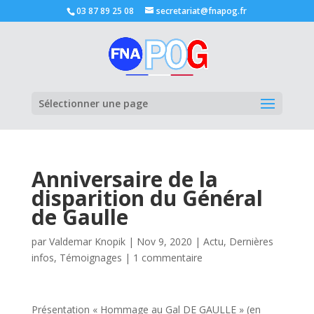
03 87 89 25 08
secretariat@fnapog.fr
Ouvrir la
Sélectionner une page
Anniversaire de la
disparition du Général
de Gaulle
par
Valdemar Knopik
|
Nov 9, 2020
|
Actu
,
Dernières
infos
,
Témoignages
|
1 commentaire
Présentation « Hommage au Gal DE GAULLE » (en