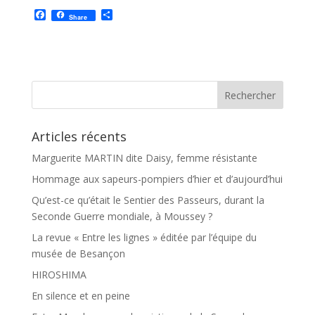
F
P
Share
a
a
c
r
e
t
b
a
o
g
o
e
k
r
Articles récents
Marguerite MARTIN dite Daisy, femme résistante
Hommage aux sapeurs-pompiers d’hier et d’aujourd’hui
Qu’est-ce qu’était le Sentier des Passeurs, durant la
Seconde Guerre mondiale, à Moussey ?
La revue « Entre les lignes » éditée par l’équipe du
musée de Besançon
HIROSHIMA
En silence et en peine