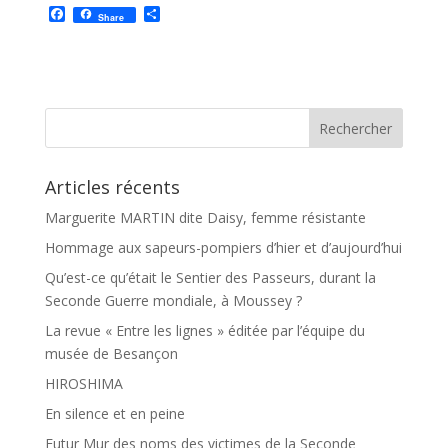
F
P
Share
a
a
c
r
e
t
b
a
o
g
o
e
k
r
Articles récents
Marguerite MARTIN dite Daisy, femme résistante
Hommage aux sapeurs-pompiers d’hier et d’aujourd’hui
Qu’est-ce qu’était le Sentier des Passeurs, durant la
Seconde Guerre mondiale, à Moussey ?
La revue « Entre les lignes » éditée par l’équipe du
musée de Besançon
HIROSHIMA
En silence et en peine
Futur Mur des noms des victimes de la Seconde