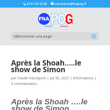
03 87 89 25 08
secretariat@fnapog.fr
Ouvrir la
Sélectionner une page
Après la Shoah…..le
show de Simon
par
Claude Passepont
|
Juil 30, 2025
|
Informations
|
0 commentaires
Après la Shoah ….le
show de Simon