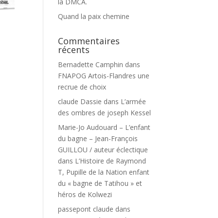
la DMCA.
Quand la paix chemine
Commentaires
récents
Bernadette Camphin
dans
FNAPOG Artois-Flandres une
recrue de choix
claude Dassie
dans
L’armée
des ombres de joseph Kessel
Marie-Jo Audouard – L’enfant
du bagne – Jean-François
GUILLOU / auteur éclectique
dans
L’Histoire de Raymond
T, Pupille de la Nation enfant
du « bagne de Tatihou » et
héros de Kolwezi
passepont claude
dans