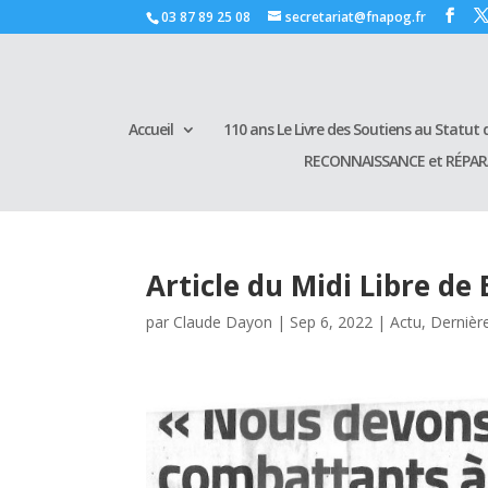
03 87 89 25 08
secretariat@fnapog.fr
Accueil
110 ans Le Livre des Soutiens au Statut d
RECONNAISSANCE et RÉPA
Article du Midi Libre de 
par
Claude Dayon
|
Sep 6, 2022
|
Actu
,
Dernièr