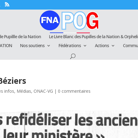
e Pupillle de la Nation
Le Livre Blanc des Pupilles de la Nation & Orphel
RATION
Nos soutiens
Fédérations
Actions
Commun
Béziers
es infos
,
Médias
,
ONAC-VG
|
0 commentaires