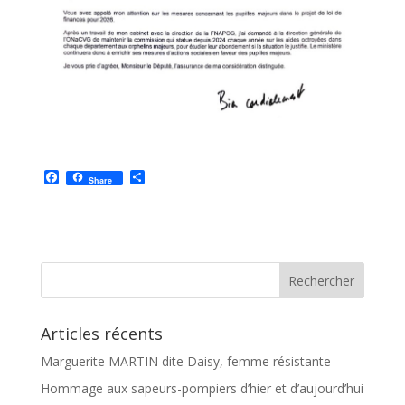
F
P
Share
a
a
c
r
e
t
b
a
o
g
o
e
k
r
Articles récents
Marguerite MARTIN dite Daisy, femme résistante
Hommage aux sapeurs-pompiers d’hier et d’aujourd’hui