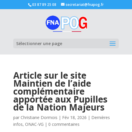
03 87 89 25 08
secretariat@fnapog.fr
Ouvrir la
Sélectionner une page
Article sur le site
Maintien de l’aide
complémentaire
apportée aux Pupilles
de la Nation Majeurs
par
Christiane Dormois
|
Fév 18, 2026
|
Dernières
infos
,
ONAC-VG
|
0 commentaires