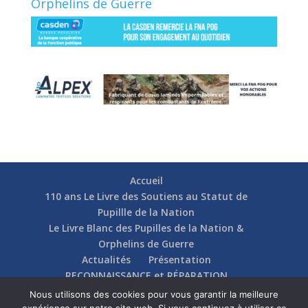
Orphelins de Guerre
Accueil
110 ans Le Livre des Soutiens au Statut de
Pupillle de la Nation
Le Livre Blanc des Pupilles de la Nation &
Orphelins de Guerre
Actualités
Présentation
RECONNAISSANCE et RÉPARATION
Nos soutiens
Fédérations
Actions
Nous utilisons des cookies pour vous garantir la meilleure
Communication
Contact