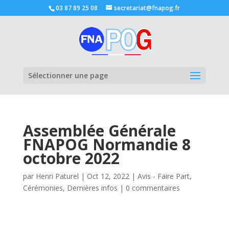
03 87 89 25 08
secretariat@fnapog.fr
Ouvrir la
Sélectionner une page
Assemblée Générale
FNAPOG Normandie 8
octobre 2022
par
Henri Paturel
|
Oct 12, 2022
|
Avis - Faire Part
,
Cérémonies
,
Dernières infos
|
0 commentaires