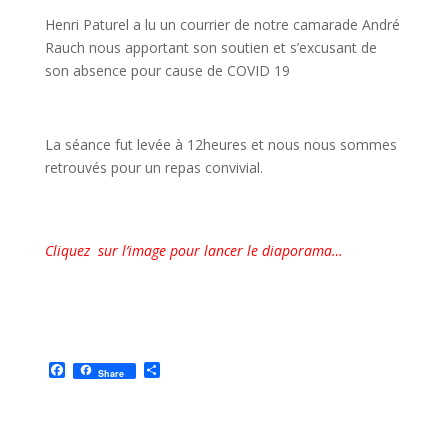
Henri Paturel a lu un courrier de notre camarade André
Rauch nous apportant son soutien et s’excusant de
son absence pour cause de COVID 19
La séance fut levée à 12heures et nous nous sommes
retrouvés pour un repas convivial.
Cliquez sur l’image pour lancer le diaporama…
F
P
Share
a
a
c
r
e
t
b
a