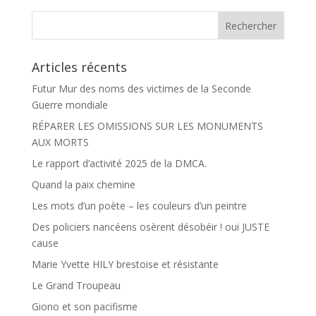
o
g
o
e
k
r
Articles récents
Futur Mur des noms des victimes de la Seconde
Guerre mondiale
RÉPARER LES OMISSIONS SUR LES MONUMENTS
AUX MORTS
Le rapport d’activité 2025 de la DMCA.
Quand la paix chemine
Les mots d’un poète – les couleurs d’un peintre
Des policiers nancéens osèrent désobéir ! oui JUSTE
cause
Marie Yvette HILY brestoise et résistante
Le Grand Troupeau
Giono et son pacifisme