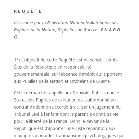
R E Q U Ê T E
Présentée par la
F
édération
N
ationale
A
utonome des
P
upilles de la
N
ation,
O
rphelins de
G
uerre :
F N A P O
G.
1°) L’objectif de cette Requête est de sensibiliser les
Élus de la République en responsabilité
gouvernementale, sur l’absence d’intérêt qu’ils portent
aux Pupilles de la Nation et Orphelins de Guerre.
Cette démarche rappelle aux Pouvoirs Publics que le
Statut des Pupilles de la Nation est subordonné au
contrat d’adoption accordé à vie, par un jugement du
Tribunal Civil à l’enfant dont le parent a donné sa vie
pour la liberté de la France. Donc le devoir de la
République est d’apporter une juste réparation aux
« adoptés » pour les traumatismes psychologiques qui