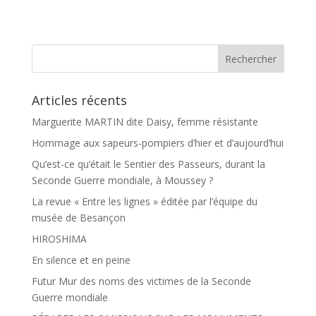
c
r
e
t
b
a
o
g
o
e
k
r
Articles récents
Marguerite MARTIN dite Daisy, femme résistante
Hommage aux sapeurs-pompiers d’hier et d’aujourd’hui
Qu’est-ce qu’était le Sentier des Passeurs, durant la
Seconde Guerre mondiale, à Moussey ?
La revue « Entre les lignes » éditée par l’équipe du
musée de Besançon
HIROSHIMA
En silence et en peine
Futur Mur des noms des victimes de la Seconde
Guerre mondiale