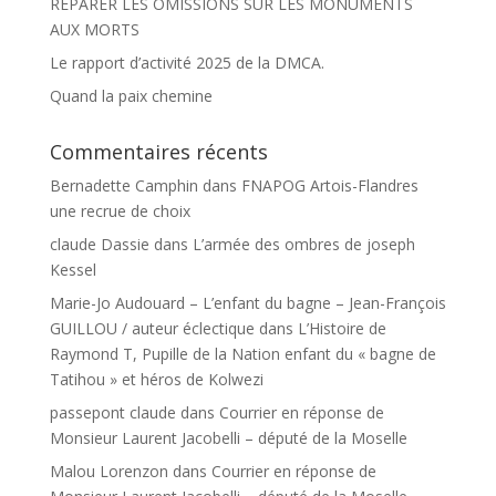
RÉPARER LES OMISSIONS SUR LES MONUMENTS
AUX MORTS
Le rapport d’activité 2025 de la DMCA.
Quand la paix chemine
Commentaires récents
Bernadette Camphin
dans
FNAPOG Artois-Flandres
une recrue de choix
claude Dassie
dans
L’armée des ombres de joseph
Kessel
Marie-Jo Audouard – L’enfant du bagne – Jean-François
GUILLOU / auteur éclectique
dans
L’Histoire de
Raymond T, Pupille de la Nation enfant du « bagne de
Tatihou » et héros de Kolwezi
passepont claude
dans
Courrier en réponse de
Monsieur Laurent Jacobelli – député de la Moselle
Malou Lorenzon
dans
Courrier en réponse de