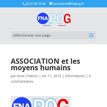
03 87 89 25 08
secretariat@fnapog.fr
Ouvrir la
Sélectionner une page
ASSOCIATION et les
moyens humains
par
Anne Chalons
|
Avr 11, 2019
|
Informations
|
0
commentaires