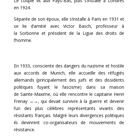
Le couple vit aux
Pays-Bas
, puis s’installe à Londres
en
1924
.
Séparée de son époux, elle s’installe à
Paris
en
1931
et
se lie d’amitié avec
Victor Basch
, professeur à
la
Sorbonne
et président de la
Ligue des droits de
l’homme
.
En 1933, consciente des dangers du
nazisme
et hostile
aux
accords de Munich
, elle accueille des réfugiés
allemands (principalement des juifs et des dissidents
politiques fuyant le fascisme) dans sa maison
de
Sainte-Maxime
, où elle rencontre le capitaine Henri
Frenay
→→
, qui devait survivre à la guerre et devenir
l’un des plus célèbres représentants vivants des
résistants français. Malgré leurs divergences politiques
ils devinrent co-organisateurs de mouvements de
résistance.