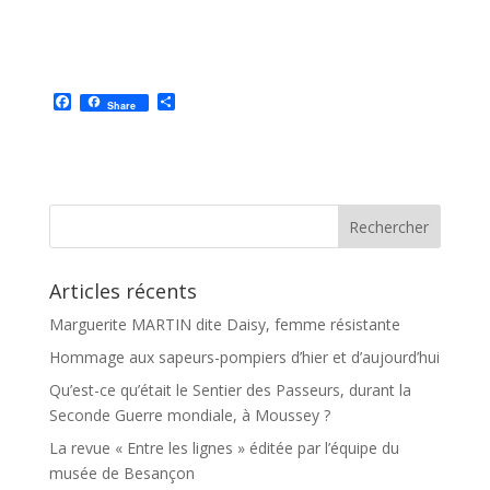
F
P
Share
a
a
c
r
e
t
b
a
o
g
o
e
k
r
Articles récents
Marguerite MARTIN dite Daisy, femme résistante
Hommage aux sapeurs-pompiers d’hier et d’aujourd’hui
Qu’est-ce qu’était le Sentier des Passeurs, durant la
Seconde Guerre mondiale, à Moussey ?
La revue « Entre les lignes » éditée par l’équipe du
musée de Besançon