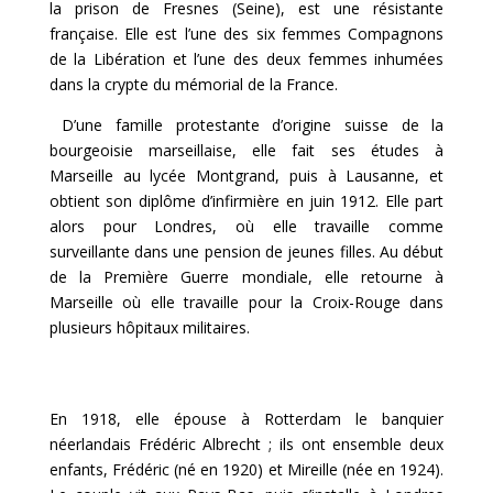
la prison de Fresnes (Seine), est une résistante
française. Elle est l’une des six femmes Compagnons
de la Libération et l’une des deux femmes inhumées
dans la crypte du mémorial de la France.
D’une famille
protestante
d’origine
suisse
de la
bourgeoisie
marseillaise
, elle fait ses études à
Marseille au
lycée Montgrand
, puis à
Lausanne
, et
obtient son diplôme d’
infirmière
en juin 1912. Elle part
alors pour
Londres
, où elle travaille comme
surveillante dans une pension de jeunes filles. Au début
de la
Première Guerre mondiale
, elle retourne à
Marseille où elle travaille pour la
Croix-Rouge
dans
plusieurs
hôpitaux militaires
.
En
1918
, elle épouse à
Rotterdam
le banquier
néerlandais
Frédéric Albrecht
; ils ont ensemble deux
enfants, Frédéric (né en 1920) et
Mireille
(née en 1924).