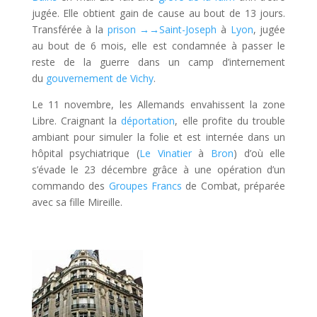
jugée. Elle obtient gain de cause au bout de
13 jours
.
Transférée à la
prison
→→
Saint-Joseph
à
Lyon
, jugée
au bout de
6 mois
, elle est condamnée à passer le
reste de la guerre dans un camp d’internement
du
gouvernement de Vichy
.
Le 11 novembre, les Allemands envahissent la zone
Libre. Craignant la
déportation
, elle profite du trouble
ambiant pour simuler la folie et est internée dans un
hôpital psychiatrique (
Le Vinatier
à
Bron
) d’où elle
s’évade le 23 décembre grâce à une opération d’un
commando des
Groupes Francs
de Combat, préparée
avec sa fille Mireille.