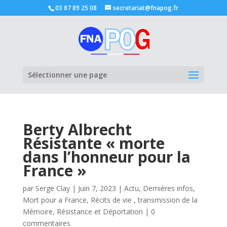
03 87 89 25 08
secretariat@fnapog.fr
Ouvrir la
Sélectionner une page
Berty Albrecht
Résistante « morte
dans l’honneur pour la
France »
par
Serge Clay
|
Juin 7, 2023
|
Actu
,
Dernières infos
,
Mort pour a France
,
Récits de vie , transmission de la
Mémoire
,
Résistance et Déportation
|
0
commentaires