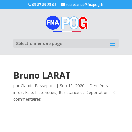
03 87 89 25 08
secretariat@fnapog.fr
Ouvrir la
Sélectionner une page
Bruno LARAT
par
Claude Passepont
|
Sep 15, 2020
|
Dernières
infos
,
Faits historiques
,
Résistance et Déportation
|
0
commentaires