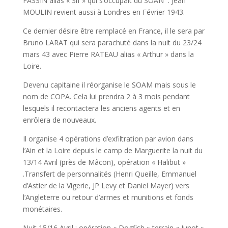
FASSIN alias « Sif » qui s’occupait du SOAN
. Jean
MOULIN revient aussi à Londres en Février 1943.
Ce dernier désire être remplacé en France, il le sera par
Bruno LARAT qui sera parachuté dans la nuit du 23/24
mars 43 avec Pierre RATEAU alias « Arthur » dans la
Loire.
Devenu capitaine il réorganise le SOAM mais sous le
nom de COPA. Cela lui prendra 2 à 3 mois pendant
lesquels il recontactera les anciens agents et en
enrôlera de nouveaux.
Il organise 4 opérations d’exfiltration par avion dans
l’Ain et la Loire depuis le camp de Marguerite la nuit du
13/14 Avril (près de Mâcon), opération « Halibut »
.Transfert de personnalités (Henri Queille, Emmanuel
d’Astier de la Vigerie, JP Levy et Daniel Mayer) vers
l’Angleterre ou retour d’armes et munitions et fonds
monétaires.
Nuit 15/16 Avril : opération « Dogfish » terrain « Junot »