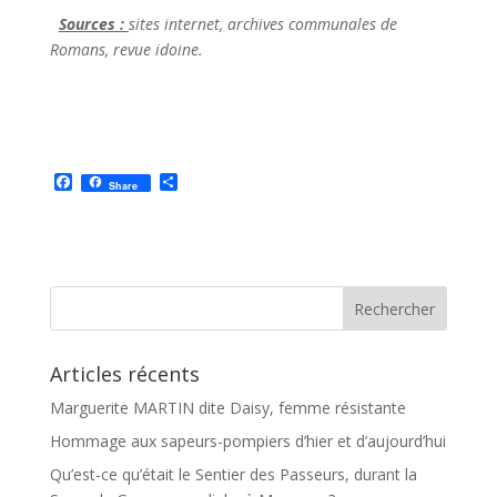
Sources :
sites internet, archives communales de
Romans, revue idoine.
F
P
Share
a
a
c
r
e
t
b
a
o
g
o
e
k
r
Articles récents
Marguerite MARTIN dite Daisy, femme résistante
Hommage aux sapeurs-pompiers d’hier et d’aujourd’hui
Qu’est-ce qu’était le Sentier des Passeurs, durant la