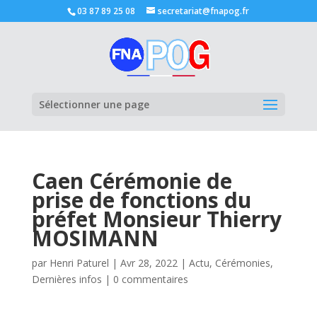
03 87 89 25 08
secretariat@fnapog.fr
Ouvrir la
Sélectionner une page
Caen Cérémonie de
prise de fonctions du
préfet Monsieur Thierry
MOSIMANN
par
Henri Paturel
|
Avr 28, 2022
|
Actu
,
Cérémonies
,
Dernières infos
|
0 commentaires