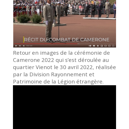
Retour en images de la cérémonie de
Camerone 2022 qui s’est déroulée au
quartier Vienot le 30 avril 2022, réalisée
par la Division Rayonnement et
Patrimoine de la Légion étrangère.