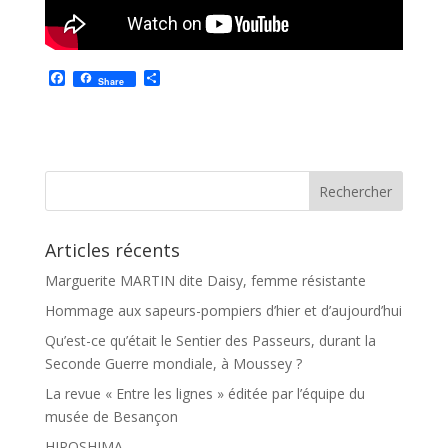
F
P
Share
a
a
c
r
e
t
b
a
o
g
o
e
k
r
Articles récents
Marguerite MARTIN dite Daisy, femme résistante
Hommage aux sapeurs-pompiers d’hier et d’aujourd’hui
Qu’est-ce qu’était le Sentier des Passeurs, durant la
Seconde Guerre mondiale, à Moussey ?
La revue « Entre les lignes » éditée par l’équipe du
musée de Besançon
HIROSHIMA