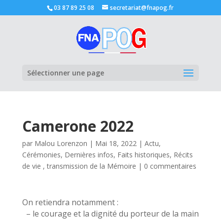
03 87 89 25 08
secretariat@fnapog.fr
Ouvrir la
Sélectionner une page
Camerone 2022
par
Malou Lorenzon
|
Mai 18, 2022
|
Actu
,
Cérémonies
,
Dernières infos
,
Faits historiques
,
Récits
de vie , transmission de la Mémoire
|
0 commentaires
On retiendra notamment :
– le courage et la dignité du porteur de la main