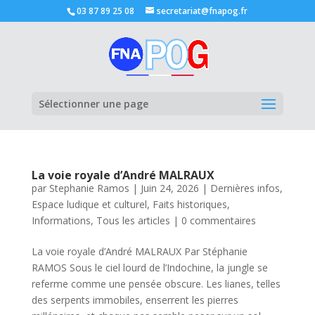
03 87 89 25 08
secretariat@fnapog.fr
Ouvrir la
Sélectionner une page
La voie royale d’André MALRAUX
par
Stephanie Ramos
|
Juin 24, 2026
|
Dernières infos
,
Espace ludique et culturel
,
Faits historiques
,
Informations
,
Tous les articles
|
0 commentaires
La voie royale d’André MALRAUX Par Stéphanie
RAMOS Sous le ciel lourd de l’Indochine, la jungle se
referme comme une pensée obscure. Les lianes, telles
des serpents immobiles, enserrent les pierres