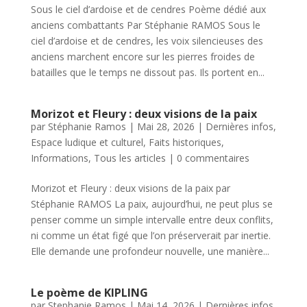
Sous le ciel d’ardoise et de cendres Poème dédié aux
anciens combattants Par Stéphanie RAMOS Sous le
ciel d’ardoise et de cendres, les voix silencieuses des
anciens marchent encore sur les pierres froides de
batailles que le temps ne dissout pas. Ils portent en...
Morizot et Fleury : deux visions de la paix
par
Stéphanie Ramos
|
Mai 28, 2026
|
Dernières infos
,
Espace ludique et culturel
,
Faits historiques
,
Informations
,
Tous les articles
|
0 commentaires
Morizot et Fleury : deux visions de la paix par
Stéphanie RAMOS La paix, aujourd’hui, ne peut plus se
penser comme un simple intervalle entre deux conflits,
ni comme un état figé que l’on préserverait par inertie.
Elle demande une profondeur nouvelle, une manière...
Le poème de KIPLING
par
Stephanie Ramos
|
Mai 14, 2026
|
Dernières infos
,