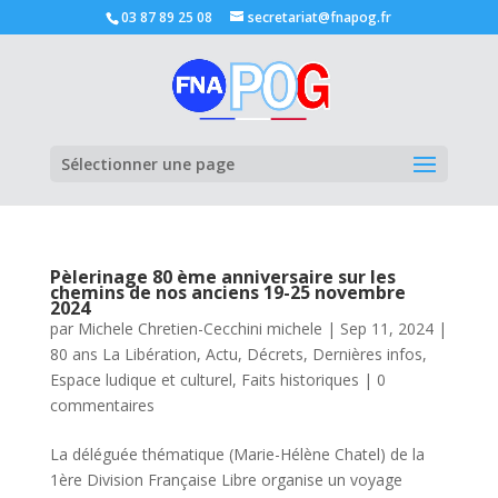
03 87 89 25 08
secretariat@fnapog.fr
Ouvrir la
Sélectionner une page
Pèlerinage 80 ème anniversaire sur les
chemins de nos anciens 19-25 novembre
2024
par
Michele Chretien-Cecchini michele
|
Sep 11, 2024
|
80 ans La Libération
,
Actu
,
Décrets
,
Dernières infos
,
Espace ludique et culturel
,
Faits historiques
|
0
commentaires
La déléguée thématique (Marie-Hélène Chatel) de la
1ère Division Française Libre organise un voyage