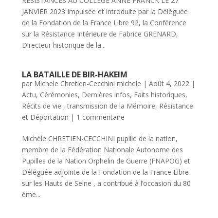
RESISTANCES AU COLLEGE ANNE FRANCK LE 27
JANVIER 2023 Impulsée et introduite par la Déléguée
de la Fondation de la France Libre 92, la Conférence
sur la Résistance Intérieure de Fabrice GRENARD,
Directeur historique de la...
LA BATAILLE DE BIR-HAKEIM
par
Michele Chretien-Cecchini michele
|
Août 4, 2022
|
Actu
,
Cérémonies
,
Dernières infos
,
Faits historiques
,
Récits de vie , transmission de la Mémoire
,
Résistance
et Déportation
|
1 commentaire
Michèle CHRETIEN-CECCHINI pupille de la nation,
membre de la Fédération Nationale Autonome des
Pupilles de la Nation Orphelin de Guerre (FNAPOG) et
Déléguée adjointe de la Fondation de la France Libre
sur les Hauts de Seine , a contribué à l’occasion du 80
ème...