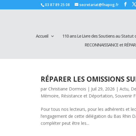
03 87 89 25 08
secretariat@fnapog.fr
Accueil
110 ans Le Livre des Soutiens au Statut d
RECONNAISSANCE et RÉPA
RÉPARER LES OMISSIONS S
par
Christiane Dormois
|
Juil 29, 2026
|
Actu
,
De
Mémoire
,
Résistance et Déportation
,
Souvenir F
Pour tous nos lecteurs, pour les adhérents et le
l’engagement de cette délégation du Bas Rhin Dan
compléter peut être les...