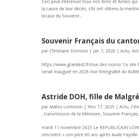
Ceci peut intéresser tous nos Amis et Amies qui
la cause de leur décès, s’ils ont obtenu la menti
locaux du Souvenir...
Souvenir Français du cant
par
Christiane Dormois
|
Jan 7, 2026
|
Actu
,
Act
https://www.grandest.fr/mur-des-noms/ Ce site fa
serait inauguré en 2026 Voir l’intégralité du Bullet
Astride DOH, fille de Malgr
par
Malou Lorenzon
|
Nov 17, 2025
|
Actu
,
Cér
, transmission de la Mémoire
,
Souvenir Français
mardi 11 novembre 2025 Le REPUBLICAIN LORRA
rencontre » son père 60 ans après Aude Fayolle