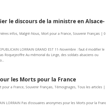
er le discours de la ministre en Alsace-
nières infos
,
Malgré-Nous
,
Mort pour a France
,
Souvenir Français
|
0
REPUBLICAIN LORRAIN GRAND EST 11-Novembre : faut-il modifier le
olas Roquejeoffre Au mémorial du Linge, des soldats alsaciens ou
...
our les Morts pour la France
t pour a France
,
Souvenir Français
,
Témoignages
,
Tous les articles
N LORRAIN Pas d’ossuaires anonymes pour les Morts pour la Fran