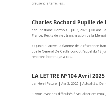
creusent la terre, les...
Charles Bochard Pupille de 
par
Christiane Dormois
|
Juil 2, 2025
|
80 ans La
France
,
Récits de vie , transmission de la Mémoi
« Quoiqu’il arrive, la flamme de la résistance fra
que le Général De Gaulle conclut l’appel du 18 
rendrons hommage à ces...
LA LETTRE N°104 Avril 2025
par
Henri Paturel
|
Avr 3, 2025
|
Actualités
,
Dern
Si vous avez des difficultés à visualiser cet email,