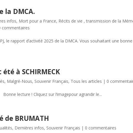
de la DMCA.
res infos
,
Mort pour a France
,
Récits de vie , transmission de la Mém
0 commentaires
n PJ, le rapport d’activité 2025 de la DMCA. Vous souhaitant une bonne
t été à SCHIRMECK
tés
,
Malgré-Nous
,
Souvenir Français
,
Tous les articles
|
0 commentai
onne lecture ! Cliquez sur l’imagepour agrandir le...
ité de BRUMATH
ualités
,
Dernières infos
,
Souvenir Français
|
0 commentaires