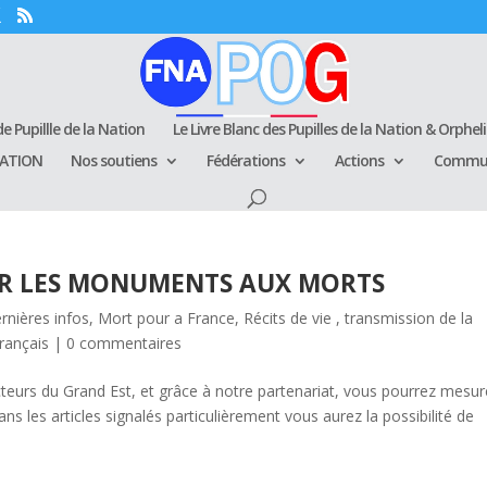
e Pupillle de la Nation
Le Livre Blanc des Pupilles de la Nation & Orphel
RATION
Nos soutiens
Fédérations
Actions
Commun
UR LES MONUMENTS AUX MORTS
rnières infos
,
Mort pour a France
,
Récits de vie , transmission de la
rançais
|
0 commentaires
cteurs du Grand Est, et grâce à notre partenariat, vous pourrez mesur
s les articles signalés particulièrement vous aurez la possibilité de