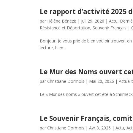
Le rapport d’activité 2025 
par
Hélène Bénézit
|
Juil 29, 2026
|
Actu
,
Derniè
Résistance et Déportation
,
Souvenir Français
|
Bonjour, Je vous prie de bien vouloir trouver, e
lecture, bien...
Le Mur des Noms ouvert ce
par
Christiane Dormois
|
Mai 20, 2026
|
Actuali
Le « Mur des noms » ouvert cet été à Schirmeck B
Le Souvenir Français, com
par
Christiane Dormois
|
Avr 8, 2026
|
Actu
,
Act