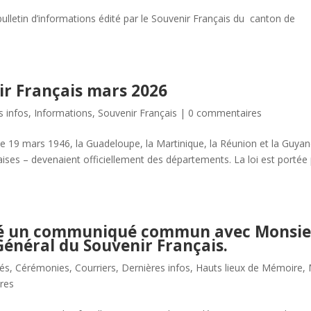
lletin d’informations édité par le Souvenir Français du canton de
.
ir Français mars 2026
s infos
,
Informations
,
Souvenir Français
|
0 commentaires
e 19 mars 1946, la Guadeloupe, la Martinique, la Réunion et la Guya
nçaises – devenaient officiellement des départements. La loi est portée
lié un communiqué commun avec Monsi
 Général du Souvenir Français.
tés
,
Cérémonies
,
Courriers
,
Dernières infos
,
Hauts lieux de Mémoire
,
res