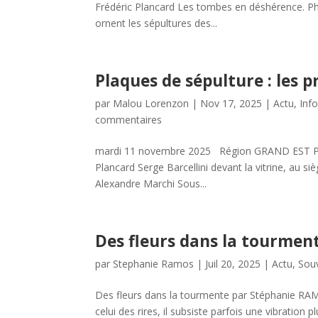
Frédéric Plancard Les tombes en déshérence. Phot
ornent les sépultures des...
Plaques de sépulture : les p
par
Malou Lorenzon
|
Nov 17, 2025
|
Actu
,
Inf
commentaires
mardi 11 novembre 2025 Région GRAND EST Plaque
Plancard Serge Barcellini devant la vitrine, au s
Alexandre Marchi Sous...
Des fleurs dans la tourmen
par
Stephanie Ramos
|
Juil 20, 2025
|
Actu
,
Souv
Des fleurs dans la tourmente par Stéphanie RAM
celui des rires, il subsiste parfois une vibration 