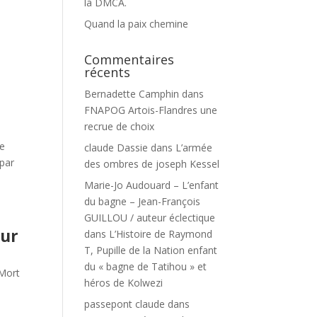
la DMCA.
Quand la paix chemine
Commentaires
récents
Bernadette Camphin
dans
FNAPOG Artois-Flandres une
recrue de choix
ne
claude Dassie
dans
L’armée
 par
des ombres de joseph Kessel
Marie-Jo Audouard – L’enfant
du bagne – Jean-François
GUILLOU / auteur éclectique
eur
dans
L’Histoire de Raymond
T, Pupille de la Nation enfant
du « bagne de Tatihou » et
Mort
héros de Kolwezi
passepont claude
dans