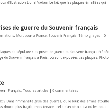
o d’illustration Lionel Vadam Le fait que les plaques émaillées qui
rises de guerre du Souvenir français
ormations
,
Mort pour a France
,
Souvenir Français
,
Témoignages
|
0
s de sépulture : les prises de guerre du Souvenir français Frédér
iège du Souvenir français à Paris, où sont exposées ces plaques. Photo
te
enir Français
,
Tous les articles
|
0 commentaires
OS Dans l’immensité grise des guerres, où le bruit des armes étouff
plus douce, plus fragile, mais tenace : celle d’un pétale. Là où les obus