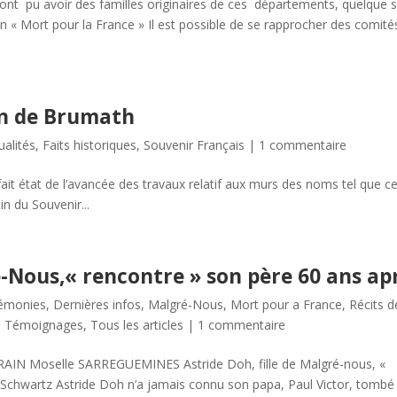
 ont pu avoir des familles originaires de ces départements, quelque s
on « Mort pour la France » Il est possible de se rapprocher des comité
on de Brumath
ualités
,
Faits historiques
,
Souvenir Français
|
1 commentaire
it état de l’avancée des travaux relatif aux murs des noms tel que c
in du Souvenir...
é-Nous,« rencontre » son père 60 ans ap
émonies
,
Dernières infos
,
Malgré-Nous
,
Mort pour a France
,
Récits d
,
Témoignages
,
Tous les articles
|
1 commentaire
IN Moselle SARREGUEMINES Astride Doh, fille de Malgré-nous, «
-Schwartz Astride Doh n’a jamais connu son papa, Paul Victor, tombé