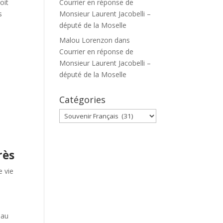
oit
Courrier en réponse de
s
Monsieur Laurent Jacobelli –
député de la Moselle
Malou Lorenzon
dans
Courrier en réponse de
Monsieur Laurent Jacobelli –
député de la Moselle
Catégories
e
Catégories
rès
e vie
 au