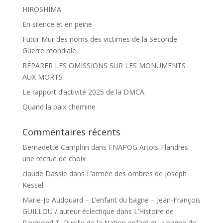
HIROSHIMA
En silence et en peine
Futur Mur des noms des victimes de la Seconde
Guerre mondiale
RÉPARER LES OMISSIONS SUR LES MONUMENTS
AUX MORTS
Le rapport d’activité 2025 de la DMCA.
Quand la paix chemine
Commentaires récents
Bernadette Camphin
dans
FNAPOG Artois-Flandres
une recrue de choix
claude Dassie
dans
L’armée des ombres de joseph
Kessel
Marie-Jo Audouard – L’enfant du bagne – Jean-François
GUILLOU / auteur éclectique
dans
L’Histoire de
Raymond T, Pupille de la Nation enfant du « bagne de