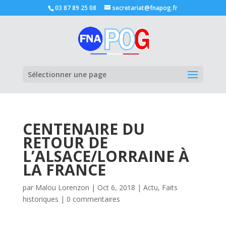
03 87 89 25 08
secretariat@fnapog.fr
Ouvrir la
Sélectionner une page
CENTENAIRE DU
RETOUR DE
L’ALSACE/LORRAINE À
LA FRANCE
par
Malou Lorenzon
|
Oct 6, 2018
|
Actu
,
Faits
historiques
|
0 commentaires