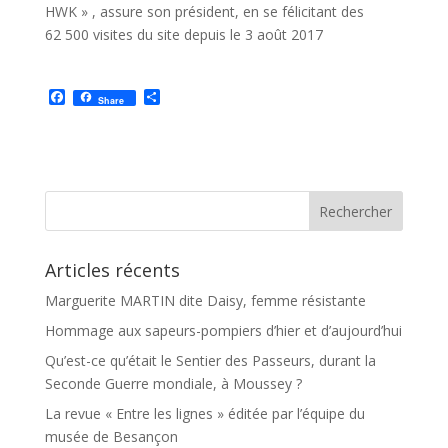
HWK » , assure son président, en se félicitant des
62 500 visites du site depuis le 3 août 2017
F
P
Share
a
a
c
r
e
t
b
a
o
g
o
e
k
r
Articles récents
Marguerite MARTIN dite Daisy, femme résistante
Hommage aux sapeurs-pompiers d’hier et d’aujourd’hui
Qu’est-ce qu’était le Sentier des Passeurs, durant la
Seconde Guerre mondiale, à Moussey ?
La revue « Entre les lignes » éditée par l’équipe du
musée de Besançon