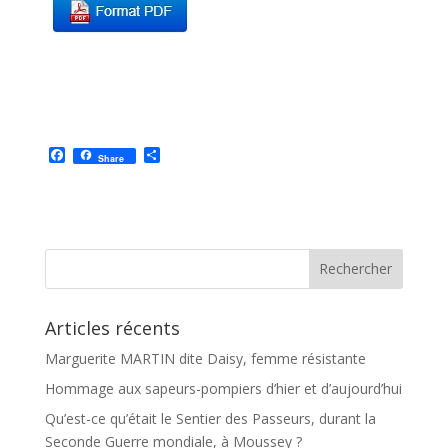
F
P
Share
a
a
c
r
e
t
b
a
o
g
o
e
k
r
Articles récents
Marguerite MARTIN dite Daisy, femme résistante
Hommage aux sapeurs-pompiers d’hier et d’aujourd’hui
Qu’est-ce qu’était le Sentier des Passeurs, durant la
Seconde Guerre mondiale, à Moussey ?