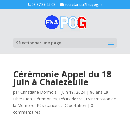
03 87 89 25 08
secretariat@fnapog.fr
Ouvrir la
Sélectionner une page
Cérémonie Appel du 18
juin à Chalezeulle
par
Christiane Dormois
|
Juin 19, 2024
|
80 ans La
Libération
,
Cérémonies
,
Récits de vie , transmission de
la Mémoire
,
Résistance et Déportation
|
0
commentaires