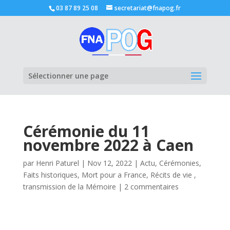
03 87 89 25 08
secretariat@fnapog.fr
Ouvrir la
Sélectionner une page
Cérémonie du 11
novembre 2022 à Caen
par
Henri Paturel
|
Nov 12, 2022
|
Actu
,
Cérémonies
,
Faits historiques
,
Mort pour a France
,
Récits de vie ,
transmission de la Mémoire
|
2 commentaires