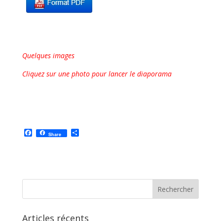
Quelques images
Cliquez sur une photo pour lancer le diaporama
F
P
Share
a
a
c
r
e
t
b
a
o
g
o
e
k
r
Articles récents