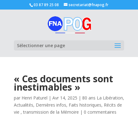
03 87 89 25 08
secretariat@fnapog.fr
Ouvrir la
Sélectionner une page
« Ces documents sont
inestimables »
par
Henri Paturel
|
Avr 14, 2025
|
80 ans La Libération
,
Actualités
,
Dernières infos
,
Faits historiques
,
Récits de
vie , transmission de la Mémoire
|
0 commentaires