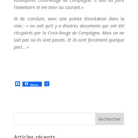
estampillés Croix-Rouge de Compiègne. Il doit en faire
l’inventaire et me tenir au courant.
«
Et de conclure, avec une pointe
d’excitation dans la
voix :
«
on sait qu’il y a d’autres documents qui ont été
récupérés par la Croix-Rouge de Compiègne. Mais on ne
sait pas où ils sont passés. Et ils sont forcément quelque
part..
. »
F
P
Share
a
a
c
r
e
t
b
a
o
g
o
e
k
r
Articles récents