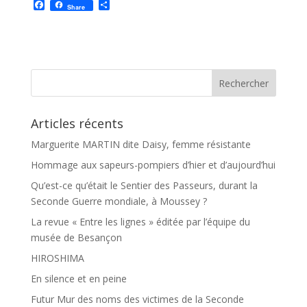
F
P
Share
a
a
c
r
e
t
b
a
o
g
o
e
k
r
Articles récents
Marguerite MARTIN dite Daisy, femme résistante
Hommage aux sapeurs-pompiers d’hier et d’aujourd’hui
Qu’est-ce qu’était le Sentier des Passeurs, durant la
Seconde Guerre mondiale, à Moussey ?
La revue « Entre les lignes » éditée par l’équipe du
musée de Besançon
HIROSHIMA
En silence et en peine
Futur Mur des noms des victimes de la Seconde