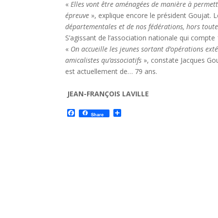
«
Elles vont être aménagées de manière à permett
épreuve
», explique encore le président Goujat. L
départementales et de nos fédérations, hors tout
S’agissant de l’association nationale qui compt
«
On accueille les jeunes sortant d’opérations extér
amicalistes qu’associatifs
», constate Jacques Gou
est actuellement de… 79 ans.
JEAN-FRANÇOIS LAVILLE
F
P
Share
a
a
c
r
e
t
b
a
o
g
o
e
k
r