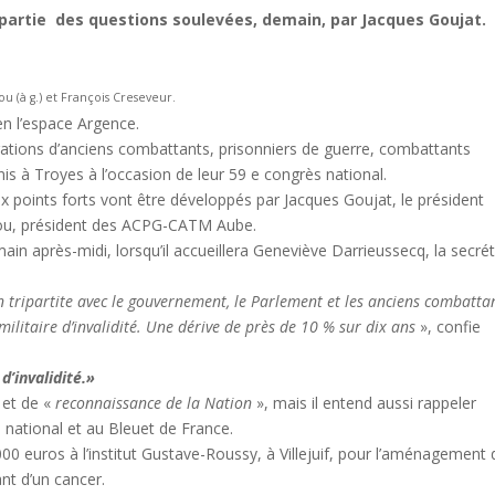
a partie des questions soulevées, demain, par Jacques Goujat.
u (à g.) et François Creseveur.
en l’espace Argence.
rations d’anciens combattants, prisonniers de guerre, combattants
s à Troyes à l’occasion de leur 59 e congrès national.
x points forts vont être développés par Jacques Goujat, le président
edou, président des ACPG-CATM Aube.
in après-midi, lorsqu’il accueillera Geneviève Darrieussecq, la secrét
n tripartite avec le gouvernement, le Parlement et les anciens combatta
militaire d’invalidité. Une dérive de près de 10 % sur dix ans
», confie
d’invalidité.»
 et de «
reconnaissance de la Nation
», mais il entend aussi rappeler
 national et au Bleuet de France.
00 euros à l’institut Gustave-Roussy, à Villejuif, pour l’aménagement 
nt d’un cancer.