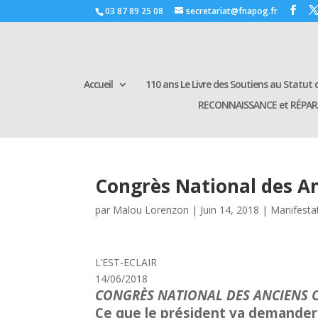
03 87 89 25 08
secretariat@fnapog.fr
Accueil
110 ans Le Livre des Soutiens au Statut d
RECONNAISSANCE et RÉPA
Congrès National des A
par
Malou Lorenzon
|
Juin 14, 2018
|
Manifesta
L’EST-ECLAIR
14/06/2018
CONGRÈS NATIONAL DES ANCIENS
Ce que le président va demander 