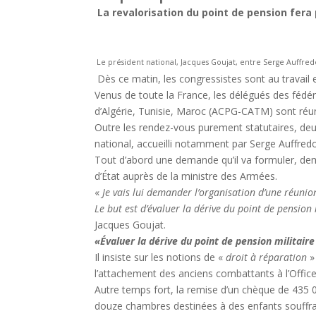
La revalorisation du point de pension fer
Le président national, Jacques Goujat, entre Serge Auffredo
Dès ce matin, les congressistes sont au travail 
Venus de toute la France, les délégués des fédé
d’Algérie, Tunisie, Maroc (ACPG-CATM) sont réuni
Outre les rendez-vous purement statutaires, deu
national, accueilli notamment par Serge Auffr
Tout d’abord une demande qu’il va formuler, dema
d’État auprès de la ministre des Armées.
«
Je vais lui demander l’organisation d’une réunio
Le but est d’évaluer la dérive du point de pension 
Jacques Goujat.
«
Évaluer la dérive du point de pension militaire 
Il insiste sur les notions de «
droit à réparation
»
l’attachement des anciens combattants à l’Office
Autre temps fort, la remise d’un chèque de 435 0
douze chambres destinées à des enfants souffra