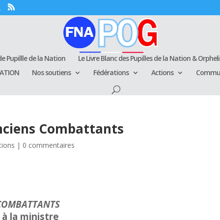
e Pupillle de la Nation
Le Livre Blanc des Pupilles de la Nation & Orphel
RATION
Nos soutiens
Fédérations
Actions
Commun
nciens Combattants
tions
|
0 commentaires
 COMBATTANTS
à la ministre