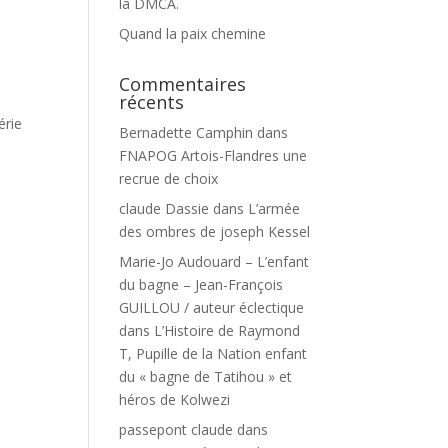
la DMCA.
Quand la paix chemine
Commentaires
récents
érie
Bernadette Camphin
dans
FNAPOG Artois-Flandres une
recrue de choix
claude Dassie
dans
L’armée
des ombres de joseph Kessel
Marie-Jo Audouard – L’enfant
du bagne – Jean-François
GUILLOU / auteur éclectique
dans
L’Histoire de Raymond
T, Pupille de la Nation enfant
du « bagne de Tatihou » et
héros de Kolwezi
passepont claude
dans