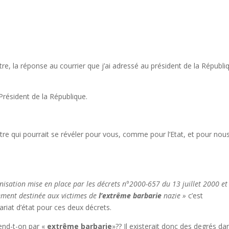
re, la réponse au courrier que j’ai adressé au président de la Républi
résident de la République.
ntre qui pourrait se révéler pour vous, comme pour l’Etat, et pour nou
isation mise en place par les décrets n
°
2000-657 du 13 juillet 2000 et
ement destinée aux victimes de
l’extrême barbarie
nazie »
c’est
riat d’état pour ces deux décrets.
end-t-on par «
extrême barbarie
»?? Il existerait donc des degrés da