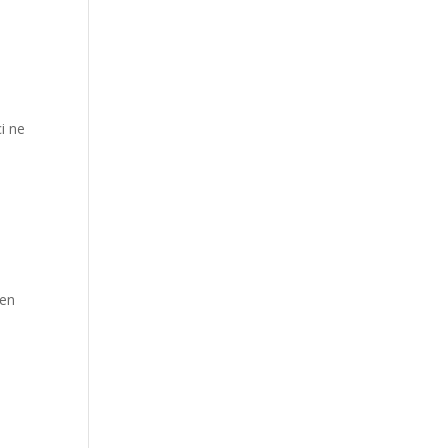
i ne
 en