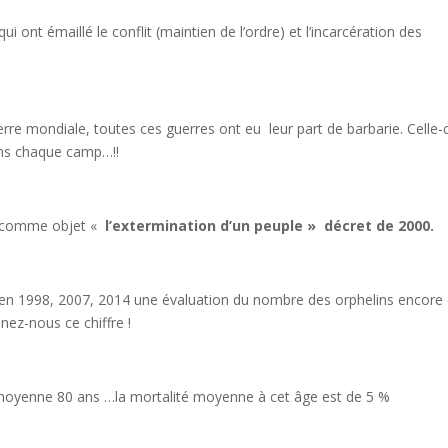
 ont émaillé le conflit (maintien de l’ordre) et l’incarcération des
rre mondiale, toutes ces guerres ont eu leur part de barbarie. Celle-c
ans chaque camp…!!
ec comme objet «
l’extermination d’un peuple » décret de 2000.
en 1998, 2007, 2014 une évaluation du nombre des orphelins encore
nez-nous ce chiffre !
 moyenne 80 ans …la mortalité moyenne à cet âge est de 5 %