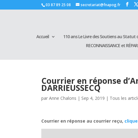
03 87 89 25 08
secretariat@fnapog.fr
Accueil
110 ans Le Livre des Soutiens au Statut d
RECONNAISSANCE et RÉPA
Courrier en réponse d’
DARRIEUSSECQ
par
Anne Chalons
|
Sep 4, 2019
|
Tous les artic
Courrier en réponse au courrier reçu,
clique