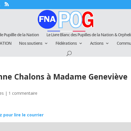
e Pupillle de la Nation
Le Livre Blanc des Pupilles de la Nation & Orphel
RATION
Nos soutiens
Fédérations
Actions
Commun
Anne Chalons à Madame Geneviève
les
|
1 commentaire
z pour lire le courrier