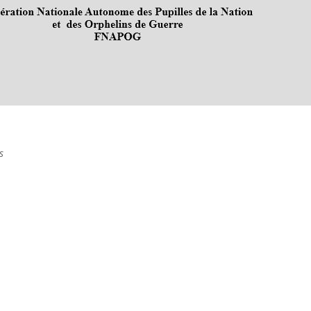
iève DARRIEUSSECQ
s