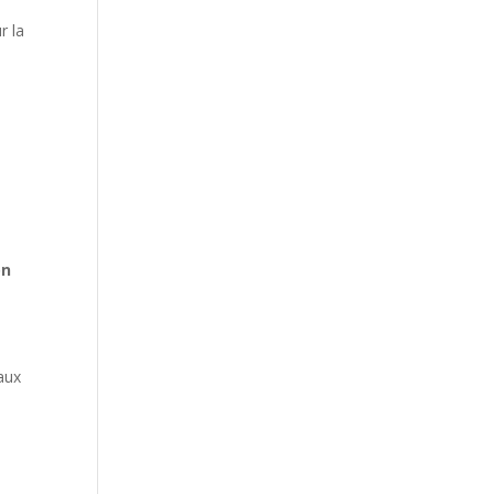
r la
s
on
’aux