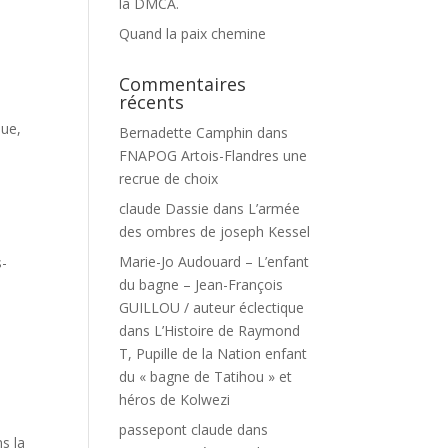
la DMCA.
Quand la paix chemine
Commentaires
récents
que,
Bernadette Camphin
dans
FNAPOG Artois-Flandres une
recrue de choix
claude Dassie
dans
L’armée
des ombres de joseph Kessel
Marie-Jo Audouard – L’enfant
s-
du bagne – Jean-François
GUILLOU / auteur éclectique
dans
L’Histoire de Raymond
T, Pupille de la Nation enfant
du « bagne de Tatihou » et
héros de Kolwezi
passepont claude
dans
ns la