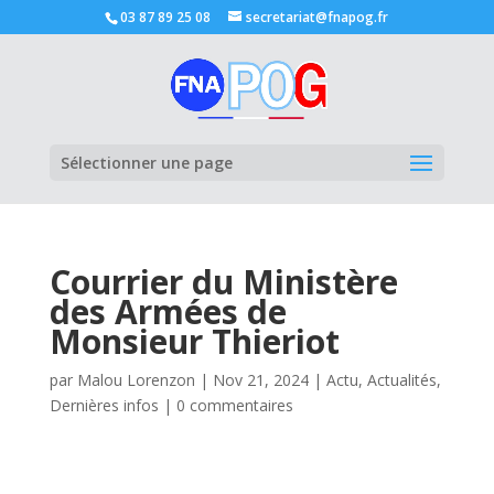
03 87 89 25 08
secretariat@fnapog.fr
Ouvrir la
Sélectionner une page
Courrier du Ministère
des Armées de
Monsieur Thieriot
par
Malou Lorenzon
|
Nov 21, 2024
|
Actu
,
Actualités
,
Dernières infos
|
0 commentaires