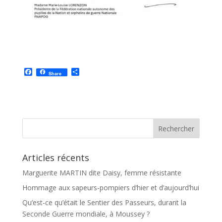
F
P
Share
a
a
c
r
e
t
b
a
o
g
o
e
k
r
Articles récents
Marguerite MARTIN dite Daisy, femme résistante
Hommage aux sapeurs-pompiers d’hier et d’aujourd’hui
Qu’est-ce qu’était le Sentier des Passeurs, durant la
Seconde Guerre mondiale, à Moussey ?