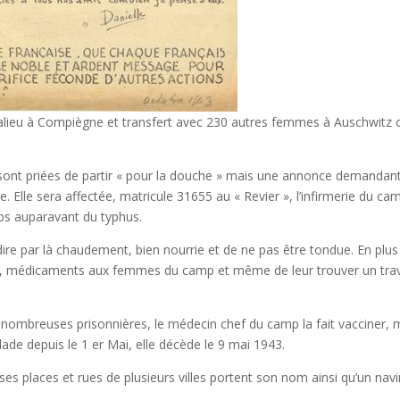
yalieu à Compiègne et transfert avec 230 autres femmes à Auschwitz 
es sont priées de partir « pour la douche » mais une annonce demandant
le. Elle sera affectée, matricule 31655 au « Revier », l’infirmerie du ca
s auparavant du typhus.
 dire par là chaudement, bien nourrie et de ne pas être tondue. En plus
re, médicaments aux femmes du camp et même de leur trouver un trav
nombreuses prisonnières, le médecin chef du camp la fait vacciner, 
ade depuis le 1 er Mai, elle décède le 9 mai 1943.
 places et rues de plusieurs villes portent son nom ainsi qu’un navi