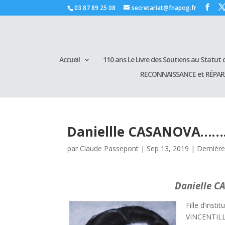
03 87 89 25 08
secretariat@fnapog.fr
Accueil
110 ans Le Livre des Soutiens au Statut d
RECONNAISSANCE et RÉPA
Daniellle CASANOVA………
par
Claude Passepont
|
Sep 13, 2019
|
Dernière
Danielle CA
Fille d’inst
VINCENTILLA