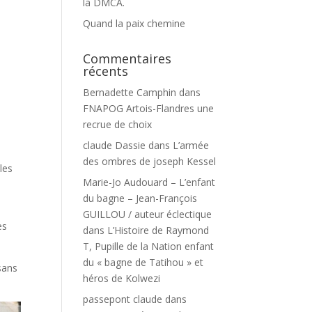
e
la DMCA.
Quand la paix chemine
Commentaires
récents
Bernadette Camphin
dans
FNAPOG Artois-Flandres une
recrue de choix
claude Dassie
dans
L’armée
des ombres de joseph Kessel
les
Marie-Jo Audouard – L’enfant
du bagne – Jean-François
GUILLOU / auteur éclectique
es
dans
L’Histoire de Raymond
T, Pupille de la Nation enfant
du « bagne de Tatihou » et
sans
héros de Kolwezi
passepont claude
dans