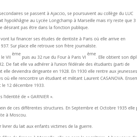
secondaires se passent à Ajaccio, se poursuivent au collège du LUC
 fait hypokhâgne au Lycée Longchamp à Marseille mais n’y reste que 3
 désirant pas être dans la fonction publique.
vont lui financer ses études de dentiste à Paris où elle arrive en
7. Sur place elle retrouve son frère journaliste.
ème
ème
 le VII
puis au 32 rue du Four à Paris VI
. Elle obtient son di
932. De fait elle va adhérer à l’union fédérale des étudiants (parti de
t elle deviendra dirigeante en 1928. En 1930 elle rentre aux jeunesse
 où elle rencontre un étudiant et militant Laurent CASANOVA. Ense
t le 12 décembre 1933.
us l’identité de « GARNIER ».
sein de ces différentes structures. En Septembre et Octobre 1935 elle 
ste à Moscou.
ivrer du lait aux enfants victimes de la guerre.