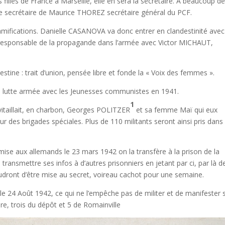
 filles de France à Marseille, elle en sera la secrétaire. A beaucoup d
 le secrétaire de Maurice THOREZ secrétaire général du PCF.
 ramifications. Danielle CASANOVA va donc entrer en clandestinité avec
era responsable de la propagande dans l’armée avec Victor MICHAUT,
tine : trait d’union, pensée libre et fonde la « Voix des femmes ».
 la lutte armée avec les Jeunesses communistes en 1941.
1
ravitaillait, en charbon, Georges POLITZER
et sa femme Maï qui eux
ur des brigades spéciales. Plus de 110 militants seront ainsi pris dans 
mise aux allemands le 23 mars 1942 on la transfère à la prison de la
ransmettre ses infos à d’autres prisonniers en jetant par ci, par là d
udront d’être mise au secret, voireau cachot pour une semaine.
 le 24 Août 1942, ce qui ne l’empêche pas de militer et de manifester 
ère, trois du dépôt et 5 de Romainville