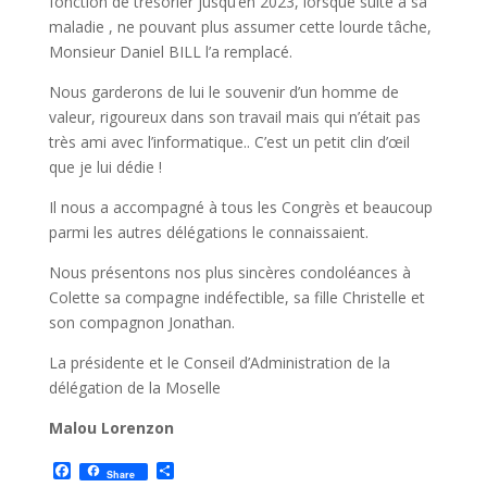
fonction de trésorier jusqu’en 2023, lorsque suite à sa
maladie , ne pouvant plus assumer cette lourde tâche,
Monsieur Daniel BILL l’a remplacé.
Nous garderons de lui le souvenir d’un homme de
valeur, rigoureux dans son travail mais qui n’était pas
très ami avec l’informatique.. C’est un petit clin d’œil
que je lui dédie !
Il nous a accompagné à tous les Congrès et beaucoup
parmi les autres délégations le connaissaient.
Nous présentons nos plus sincères condoléances à
Colette sa compagne indéfectible, sa fille Christelle et
son compagnon Jonathan.
La présidente et le Conseil d’Administration de la
délégation de la Moselle
Malou Lorenzon
F
P
Share