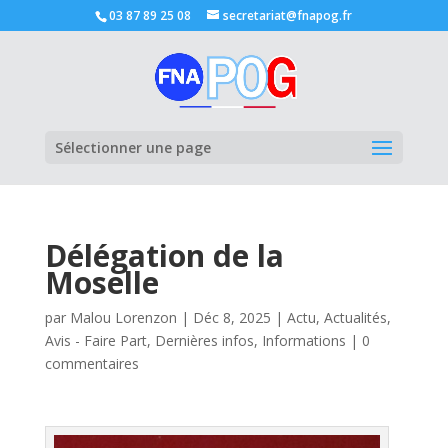
03 87 89 25 08
secretariat@fnapog.fr
Ouvrir la
Sélectionner une page
Délégation de la
Moselle
par
Malou Lorenzon
|
Déc 8, 2025
|
Actu
,
Actualités
,
Avis - Faire Part
,
Dernières infos
,
Informations
|
0
commentaires