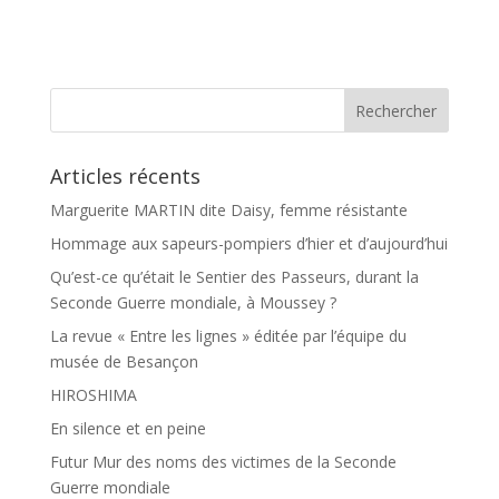
a
a
c
r
e
t
b
a
o
g
o
e
k
r
Articles récents
Marguerite MARTIN dite Daisy, femme résistante
Hommage aux sapeurs-pompiers d’hier et d’aujourd’hui
Qu’est-ce qu’était le Sentier des Passeurs, durant la
Seconde Guerre mondiale, à Moussey ?
La revue « Entre les lignes » éditée par l’équipe du
musée de Besançon
HIROSHIMA
En silence et en peine
Futur Mur des noms des victimes de la Seconde
Guerre mondiale