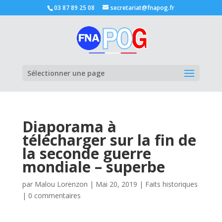
03 87 89 25 08
secretariat@fnapog.fr
Ouvrir la
Sélectionner une page
Diaporama à
télécharger sur la fin de
la seconde guerre
mondiale – superbe
par
Malou Lorenzon
|
Mai 20, 2019
|
Faits historiques
|
0 commentaires