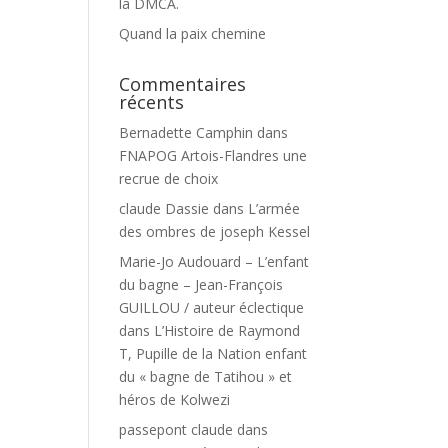
la DMCA.
Quand la paix chemine
Commentaires
récents
Bernadette Camphin
dans
FNAPOG Artois-Flandres une
recrue de choix
claude Dassie
dans
L’armée
des ombres de joseph Kessel
Marie-Jo Audouard – L’enfant
du bagne – Jean-François
GUILLOU / auteur éclectique
dans
L’Histoire de Raymond
T, Pupille de la Nation enfant
du « bagne de Tatihou » et
héros de Kolwezi
passepont claude
dans