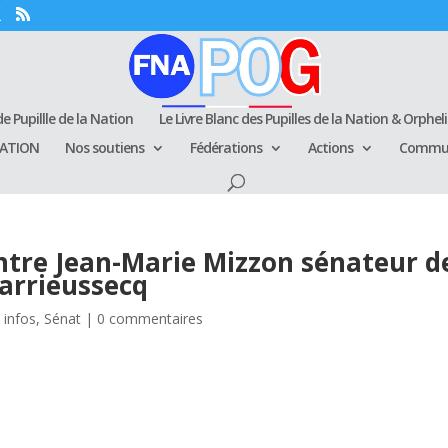
e Pupillle de la Nation
Le Livre Blanc des Pupilles de la Nation & Orphel
RATION
Nos soutiens
Fédérations
Actions
Commun
ntre Jean-Marie Mizzon sénateur d
arrieussecq
 infos
,
Sénat
|
0 commentaires