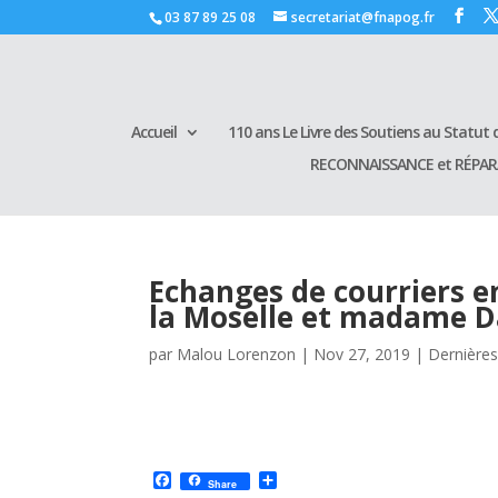
03 87 89 25 08
secretariat@fnapog.fr
Accueil
110 ans Le Livre des Soutiens au Statut d
RECONNAISSANCE et RÉPA
Echanges de courriers e
la Moselle et madame D
par
Malou Lorenzon
|
Nov 27, 2019
|
Dernières
F
P
Share