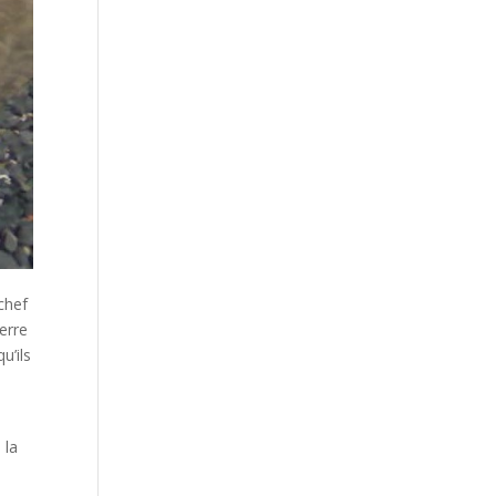
 chef
erre
u’ils
 la