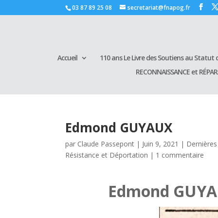
03 87 89 25 08
secretariat@fnapog.fr
Accueil
110 ans Le Livre des Soutiens au Statut d
RECONNAISSANCE et RÉPA
Edmond GUYAUX
par
Claude Passepont
|
Juin 9, 2021
|
Dernières
Résistance et Déportation
|
1 commentaire
Edmond GUYA