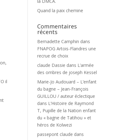
la DMCA.
Quand la paix chemine
Commentaires
récents
Bernadette Camphin
dans
FNAPOG Artois-Flandres une
recrue de choix
ion,
claude Dassie
dans
L’armée
des ombres de joseph Kessel
O il
Marie-Jo Audouard – L’enfant
du bagne – Jean-François
GUILLOU / auteur éclectique
nt
dans
L’Histoire de Raymond
T, Pupille de la Nation enfant
du « bagne de Tatihou » et
héros de Kolwezi
passepont claude
dans