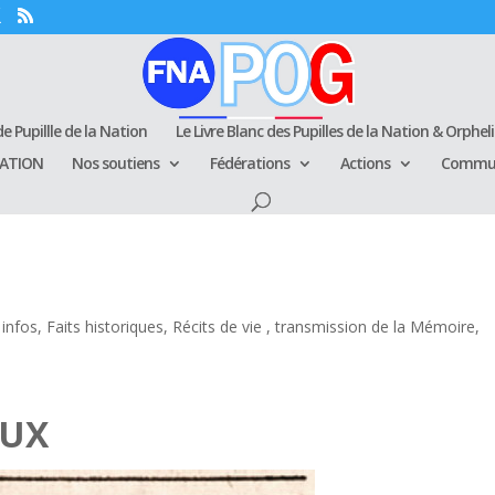
e Pupillle de la Nation
Le Livre Blanc des Pupilles de la Nation & Orphel
RATION
Nos soutiens
Fédérations
Actions
Commun
 infos
,
Faits historiques
,
Récits de vie , transmission de la Mémoire
,
UX