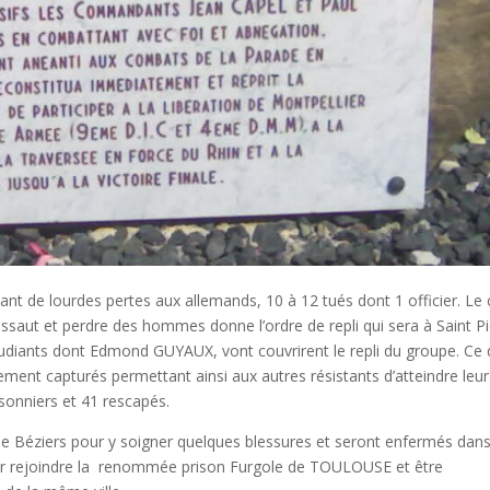
eant de lourdes pertes aux allemands, 10 à 12 tués dont 1 officier. Le
ssaut et perdre des hommes donne l’ordre de repli qui sera à Saint Pi
étudiants dont Edmond GUYAUX, vont couvrirent le repli du groupe. Ce q
ement capturés permettant ainsi aux autres résistants d’atteindre leur
isonniers et 41 rescapés.
l de Béziers pour y soigner quelques blessures et seront enfermés dans
pour rejoindre la renommée prison Furgole de TOULOUSE et être