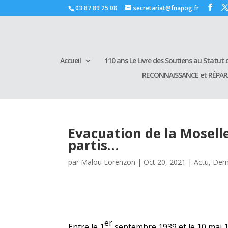
03 87 89 25 08
secretariat@fnapog.fr
Accueil
110 ans Le Livre des Soutiens au Statut d
RECONNAISSANCE et RÉPA
Evacuation de la Moselle
partis…
par
Malou Lorenzon
|
Oct 20, 2021
|
Actu
,
Dern
er
Entre le
1
septembre
1939
et le
10
mai