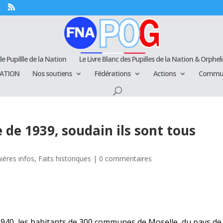
e Pupillle de la Nation
Le Livre Blanc des Pupilles de la Nation & Orphel
RATION
Nos soutiens
Fédérations
Actions
Commun
 de 1939, soudain ils sont tous
ières infos
,
Faits historiques
|
0 commentaires
1940
, les habitants de 300 communes de Moselle, du
pays de