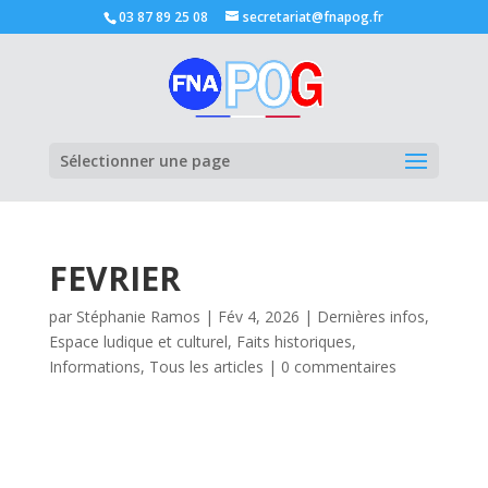
03 87 89 25 08
secretariat@fnapog.fr
Ouvrir la
Sélectionner une page
FEVRIER
par
Stéphanie Ramos
|
Fév 4, 2026
|
Dernières infos
,
Espace ludique et culturel
,
Faits historiques
,
Informations
,
Tous les articles
|
0 commentaires