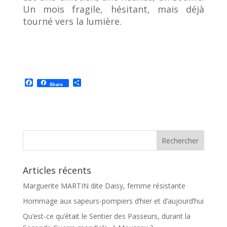
Un mois fragile, hésitant, mais déjà
tourné vers la lumière.
F
P
Share
a
a
c
r
e
t
b
a
o
g
o
e
k
r
Articles récents
Marguerite MARTIN dite Daisy, femme résistante
Hommage aux sapeurs-pompiers d’hier et d’aujourd’hui
Qu’est-ce qu’était le Sentier des Passeurs, durant la