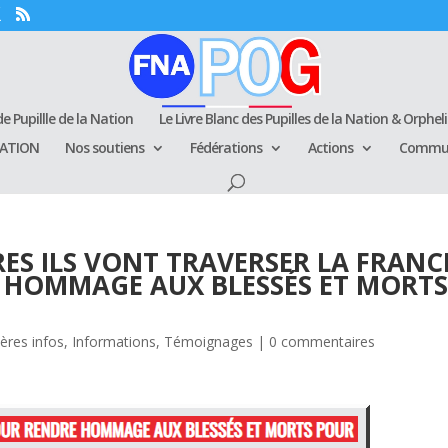
e Pupillle de la Nation
Le Livre Blanc des Pupilles de la Nation & Orphel
RATION
Nos soutiens
Fédérations
Actions
Commun
ES ILS VONT TRAVERSER LA FRANC
 HOMMAGE AUX BLESSÉS ET MORT
ères infos
,
Informations
,
Témoignages
|
0 commentaires