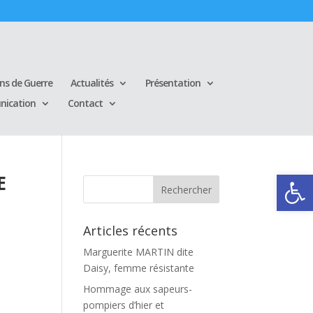
ins de Guerre
Actualités
Présentation
ication
Contact
Ouvrir la
E
S
Articles récents
Marguerite MARTIN dite
Daisy, femme résistante
Hommage aux sapeurs-
pompiers d’hier et