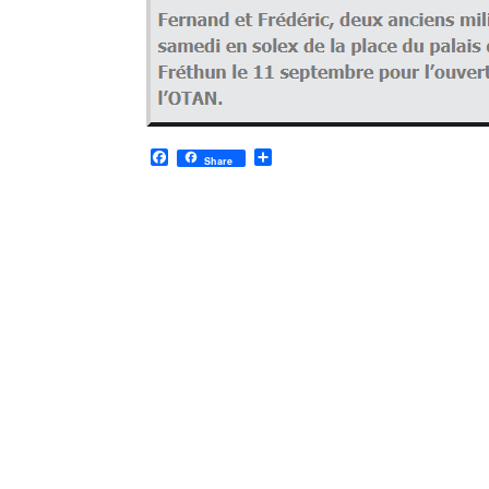
F
P
Share
a
a
c
r
e
t
b
a
o
g
o
e
k
r