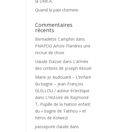
la DMCA.
Quand la paix chemine
Commentaires
récents
Bernadette Camphin
dans
FNAPOG Artois-Flandres une
recrue de choix
claude Dassie
dans
L’armée
des ombres de joseph Kessel
Marie-Jo Audouard – L’enfant
du bagne – Jean-François
GUILLOU / auteur éclectique
dans
L’Histoire de Raymond
T, Pupille de la Nation enfant
du « bagne de Tatihou » et
héros de Kolwezi
passepont claude
dans