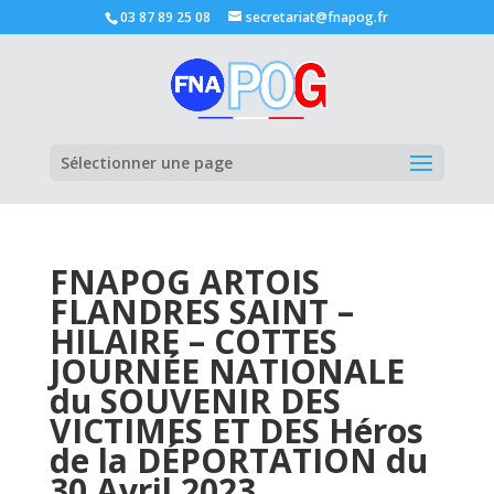
03 87 89 25 08
secretariat@fnapog.fr
Ouvrir la
Sélectionner une page
FNAPOG ARTOIS
FLANDRES SAINT –
HILAIRE – COTTES
JOURNÉE NATIONALE
du SOUVENIR DES
VICTIMES ET DES Héros
de la DÉPORTATION du
30 Avril 2023