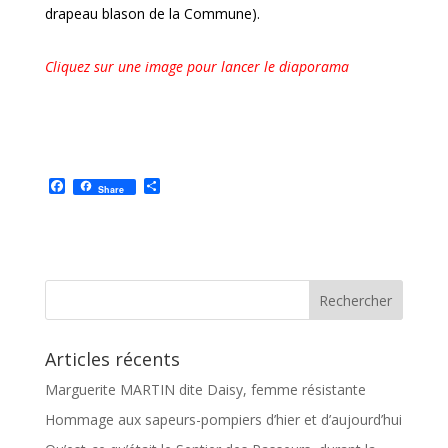
drapeau blason de la Commune).
Cliquez sur une image pour lancer le diaporama
F
P
Share
a
a
c
r
e
t
b
a
o
g
o
e
k
r
Articles récents
Marguerite MARTIN dite Daisy, femme résistante
Hommage aux sapeurs-pompiers d’hier et d’aujourd’hui