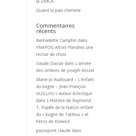
la DMCA.
Quand la paix chemine
Commentaires
récents
Bernadette Camphin
dans
FNAPOG Artois-Flandres une
recrue de choix
claude Dassie
dans
L’armée
des ombres de joseph Kessel
Marie-Jo Audouard – L’enfant
du bagne – Jean-François
GUILLOU / auteur éclectique
dans
L’Histoire de Raymond
T, Pupille de la Nation enfant
du « bagne de Tatihou » et
héros de Kolwezi
passepont claude
dans