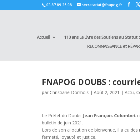
03 87 89 25 08
secretariat@fnapog.fr
Accueil
110 ans Le Livre des Soutiens au Statut d
RECONNAISSANCE et RÉPA
FNAPOG DOUBS : courrie
par
Christiane Dormois
|
Août 2, 2021
|
Actu
,
C
Le Préfet du Doubs
Jean François Colombet
n
bulletin de juin 2021.
Lors de son allocution de bienvenue, il a eu des mo
fermeté, loyauté et justice.