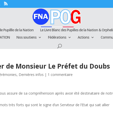
e Pupillle de la Nation
Le Livre Blanc des Pupilles de la Nation & Orphel
RATION
Nos soutiens
Fédérations
Actions
Commun
r de Monsieur Le Préfet du Doubs
érémonies
,
Dernières infos
|
1 commentaire
ous assure de sa compréhension après avoir été destinataire de notr
ts très forts qui sont le signe d’un Serviteur de l’Etat qui sait allier