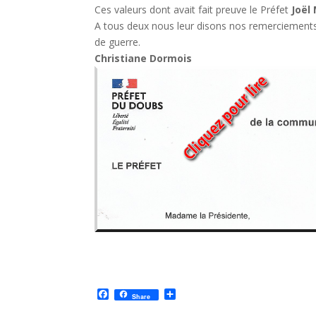
Ces valeurs dont avait fait preuve le Préfet
Joël
A tous deux nous leur disons nos remerciements p
de guerre.
Christiane Dormois
F
P
Share
a
a