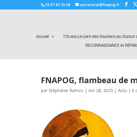
03 87 89 25 08
secretariat@fnapog.fr
Accueil
110 ans Le Livre des Soutiens au Statut d
RECONNAISSANCE et RÉPA
FNAPOG, flambeau de mo
par
Stéphanie Ramos
|
Avr 28, 2025
|
Actu
|
0 