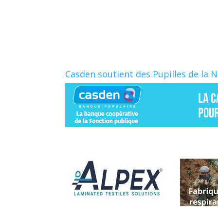
b
a
o
g
o
e
k
r
Casden soutient des Pupilles de la 