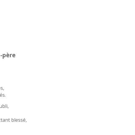
-père
és,
és.
ubli,
tant blessé,