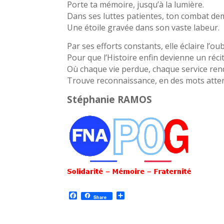
Porte ta mémoire, jusqu’à la lumière.
Dans ses luttes patientes, ton combat de
Une étoile gravée dans son vaste labeur.
Par ses efforts constants, elle éclaire l’oub
Pour que l’Histoire enfin devienne un récit
Où chaque vie perdue, chaque service ren
Trouve reconnaissance, en des mots atte
Stéphanie RAMOS
F
P
Share
a
a
c
r
e
t