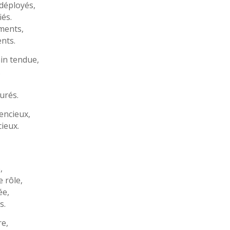
déployés,
és.
ments,
ents.
in tendue,
.
urés.
encieux,
ieux.
,
,
 rôle,
ée,
s.
re,