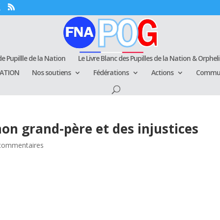
e Pupillle de la Nation
Le Livre Blanc des Pupilles de la Nation & Orphel
RATION
Nos soutiens
Fédérations
Actions
Commun
n grand-père et des injustices
commentaires