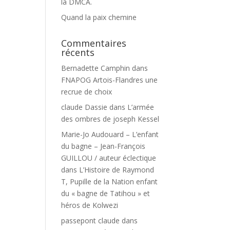
la DMCA.
Quand la paix chemine
Commentaires
récents
Bernadette Camphin
dans
FNAPOG Artois-Flandres une
recrue de choix
claude Dassie
dans
L’armée
des ombres de joseph Kessel
Marie-Jo Audouard – L’enfant
du bagne – Jean-François
GUILLOU / auteur éclectique
dans
L’Histoire de Raymond
T, Pupille de la Nation enfant
du « bagne de Tatihou » et
héros de Kolwezi
passepont claude
dans