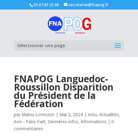
03 87 89 25 08
secretariat@fnapog.fr
Ouvrir la
Sélectionner une page
FNAPOG Languedoc-
Roussillon Disparition
du Président de la
Fédération
par
Malou Lorenzon
|
Mai 2, 2024
|
Actu
,
Actualités
,
Avis - Faire Part
,
Dernières infos
,
Informations
|
0
commentaires