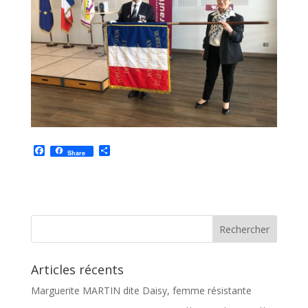
F
P
Share
a
a
c
r
e
t
b
a
o
g
o
e
k
r
Articles récents
Marguerite MARTIN dite Daisy, femme résistante