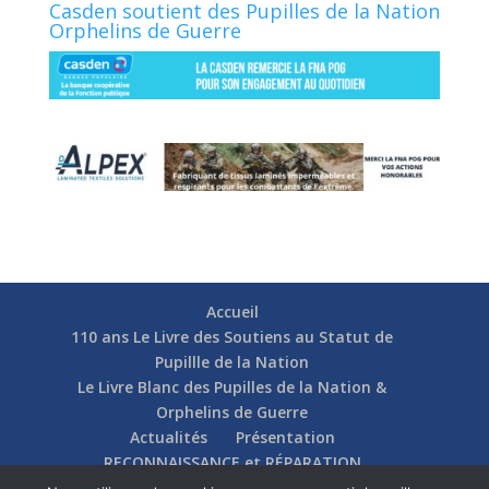
Casden soutient des Pupilles de la Nation
Orphelins de Guerre
Accueil
110 ans Le Livre des Soutiens au Statut de
Pupillle de la Nation
Le Livre Blanc des Pupilles de la Nation &
Orphelins de Guerre
Actualités
Présentation
RECONNAISSANCE et RÉPARATION
Nos soutiens
Fédérations
Actions