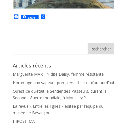
F
P
Share
a
a
c
r
e
t
b
a
o
g
o
e
k
r
Articles récents
Marguerite MARTIN dite Daisy, femme résistante
Hommage aux sapeurs-pompiers d’hier et d’aujourd’hui
Qu’est-ce qu’était le Sentier des Passeurs, durant la
Seconde Guerre mondiale, à Moussey ?
La revue « Entre les lignes » éditée par l’équipe du
musée de Besançon
HIROSHIMA