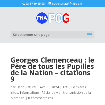
03 87 89 25 08
secretariat@fnapog.fr
Ouvrir la
Sélectionner une page
Georges Clemenceau : le
Père de tous les Pupilles
de la Nation – citations
9
par
Henri Paturel
|
Avr 30, 2024
|
Actu
,
Dernières
infos
,
Informations
,
Récits de vie , transmission de la
Mémoire
|
0 commentaires