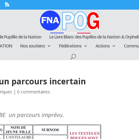
e Pupillle de la Nation
Le Livre Blanc des Pupilles de la Nation & Orphel
RATION
Nos soutiens
Fédérations
Actions
Commun
n parcours incertain
oriques
|
0 commentaires
BE
un parcours imprévu.