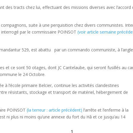
sant des tracts chez lui, effectuant des missions diverses avec l’accord
s compagnons, suite à une perquisition chez divers communistes. Inte
est interrogé par le commissaire POINSOT
(voir article semaine précéde
mandantur 529, est abattu par un commando communiste, à l’angle
les et ce sont 50 otages, dont JC Cantelaube, qui seront fusillés au c
 commune le 24 Octobre.
 à l’école primaire Belcier, continue les activités clandestines
tre résistants, stockage et transport de matériel, hébergement de
saire POINSOT
(la terreur : article précédent)
l’arrête et l’enferme à la
st ni plus ni moins qu’une annexe du fort du Hâ et ce jusqu’au 14
1