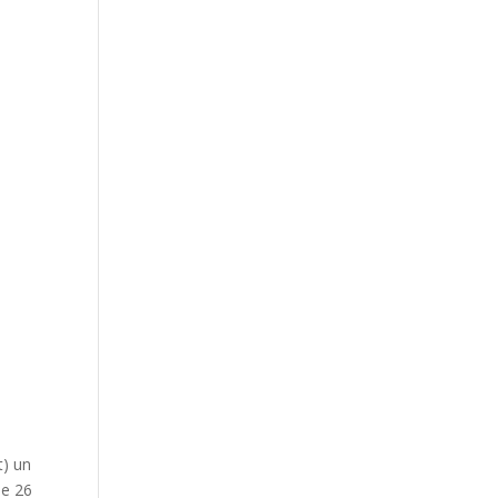
t) un
le 26