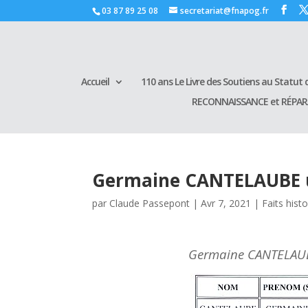
03 87 89 25 08
secretariat@fnapog.fr
Accueil
110 ans Le Livre des Soutiens au Statut d
RECONNAISSANCE et RÉPA
Germaine CANTELAUBE u
par
Claude Passepont
|
Avr 7, 2021
|
Faits hist
Germaine CANTELAU