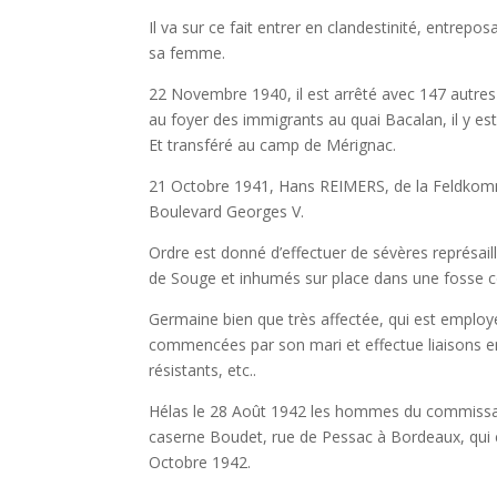
Il va sur ce fait entrer en clandestinité, entrepo
sa femme.
22 Novembre 1940, il est arrêté avec 147 autre
au foyer des immigrants au quai Bacalan, il y 
Et transféré au camp de Mérignac.
21 Octobre 1941, Hans REIMERS, de la Feldkom
Boulevard Georges V.
Ordre est donné d’effectuer de sévères représail
de Souge et inhumés sur place dans une fosse
Germaine bien que très affectée, qui est employée
commencées par son mari et effectue liaisons en
résistants, etc..
Hélas le 28 Août 1942 les hommes du commis
caserne Boudet, rue de Pessac à Bordeaux, qui e
Octobre 1942.