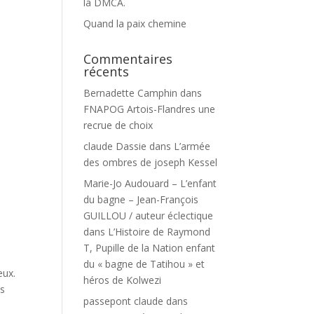
la DMCA.
Quand la paix chemine
Commentaires
récents
Bernadette Camphin
dans
FNAPOG Artois-Flandres une
recrue de choix
claude Dassie
dans
L’armée
des ombres de joseph Kessel
Marie-Jo Audouard – L’enfant
du bagne – Jean-François
GUILLOU / auteur éclectique
dans
L’Histoire de Raymond
T, Pupille de la Nation enfant
du « bagne de Tatihou » et
eux.
héros de Kolwezi
ns
passepont claude
dans