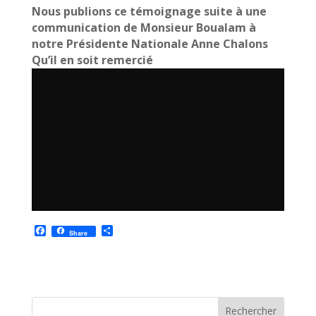
Nous publions ce témoignage suite à une
communication de Monsieur Boualam à
notre Présidente Nationale Anne Chalons
Qu’il en soit remercié
F
P
Share
a
a
c
r
e
t
b
a
o
g
o
e
k
r