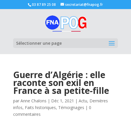
03 87 89 25 08
secretariat@fnapog.fr
Ouvrir la
Sélectionner une page
Guerre d’Algérie : elle
raconte son exil en
France à sa petite-fille
par
Anne Chalons
|
Déc 1, 2021
|
Actu
,
Dernières
infos
,
Faits historiques
,
Témoignages
|
0
commentaires